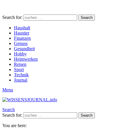
Search for:
Search
Haushalt
Haustier
Finanzen
Genuss
Gesundheit
Hobby
Heimwerken
Reisen
Sport
Technik
Journal
Menu
Search
Search for:
Search
You are here: