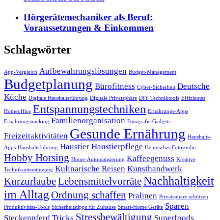
Hörgerätemechaniker als Beruf:
Voraussetzungen & Einkommen
Schlagwörter
Aufbewahrungslösungen
App-Vergleich
Budget-Management
Budgetplanung
Bürofitness
Deutsche
Cyber-Sicherheit
Küche
Digitale Haushaltsführung
Digitale Privatsphäre
DIY Techniktools
Effizientes
Entspannungstechniken
Homeoffice
Ernährungs-Apps
Familienorganisation
Ernährungstracking
Fotografie Gadgets
Gesunde Ernährung
Freizeitaktivitäten
Haushalts-
Haustier
Haustierpflege
Apps
Haushaltsführung
Heimisches Fotostudio
Hobby Horsing
Kaffeegenuss
Home-Automatisierung
Kreative
Kulinarische Reisen
Kunsthandwerk
Technikunterstützung
Nachhaltigkeit
Kurzurlaube
Lebensmittelvorräte
im Alltag
Ordnung schaffen
Pralinen
Privatsphäre schützen
Sparen
Produktivitäts-Tools
Sicherheitstipps für Zuhause
Smart-Home Geräte
Stressbewältigung
Steckenpferd Tricks
Superfoods