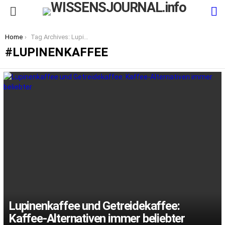
S
Menu
You are here:
Home
Tag Archives: Lupinenkaffee
LUPINENKAFFEE
LATEST
STORIES
Lupinenkaffee und Getreidekaffee:
Kaffee-Alternativen immer beliebter