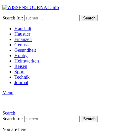
Search for:
Search
Haushalt
Haustier
Finanzen
Genuss
Gesundheit
Hobby
Heimwerken
Reisen
Sport
Technik
Journal
Menu
Search
Search for:
Search
You are here: