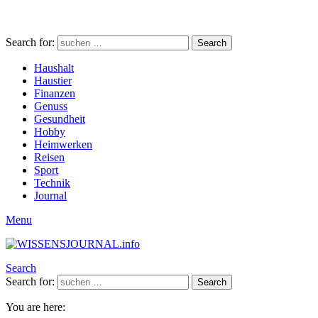
Search for:
Search
Haushalt
Haustier
Finanzen
Genuss
Gesundheit
Hobby
Heimwerken
Reisen
Sport
Technik
Journal
Menu
Search
Search for:
Search
You are here: