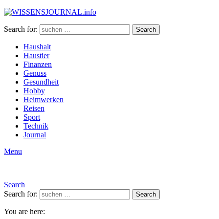
Search for:
Search
Haushalt
Haustier
Finanzen
Genuss
Gesundheit
Hobby
Heimwerken
Reisen
Sport
Technik
Journal
Menu
Search
Search for:
Search
You are here: