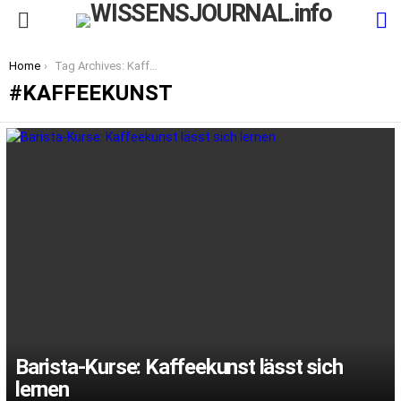
S
Menu
You are here:
Home
Tag Archives: Kaffeekunst
KAFFEEKUNST
LATEST
STORIES
Barista-Kurse: Kaffeekunst lässt sich
lernen