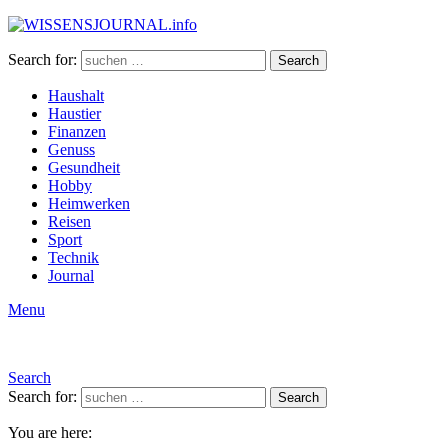
Search for:
Search
Haushalt
Haustier
Finanzen
Genuss
Gesundheit
Hobby
Heimwerken
Reisen
Sport
Technik
Journal
Menu
Search
Search for:
Search
You are here: