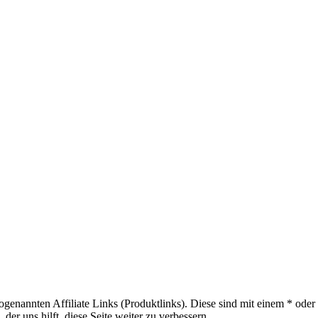
sogenannten Affiliate Links (Produktlinks). Diese sind mit einem * od
er uns hilft, diese Seite weiter zu verbessern.