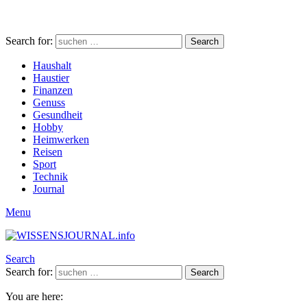
Search for:
Search
Haushalt
Haustier
Finanzen
Genuss
Gesundheit
Hobby
Heimwerken
Reisen
Sport
Technik
Journal
Menu
Search
Search for:
Search
You are here: