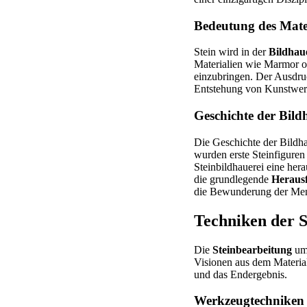
Bedeutung des Mater
Stein wird in der
Bildhau
Materialien wie Marmor ode
einzubringen. Der Ausdruc
Entstehung von Kunstwerke
Geschichte der Bil
Die Geschichte der Bildhau
wurden erste Steinfiguren
Steinbildhauerei eine he
die grundlegende
Heraus
die Bewunderung der Mensc
Techniken der S
Die
Steinbearbeitung
umf
Visionen aus dem Materia
und das Endergebnis.
Werkzeugtechniken