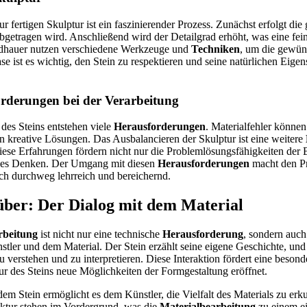
ur fertigen Skulptur ist ein faszinierender Prozess. Zunächst erfolgt d
abgetragen wird. Anschließend wird der Detailgrad erhöht, was eine fe
ildhauer nutzen verschiedene Werkzeuge und
Techniken
, um die gewün
ase ist es wichtig, den Stein zu respektieren und seine natürlichen Eige
orderungen bei der Verarbeitung
des Steins entstehen viele
Herausforderungen
. Materialfehler könne
n kreative Lösungen. Das Ausbalancieren der Skulptur ist eine weitere
Diese Erfahrungen fördern nicht nur die Problemlösungsfähigkeiten der 
ives Denken. Der Umgang mit diesen
Herausforderungen
macht den Pr
h durchweg lehrreich und bereichernd.
über: Der Dialog mit dem Material
rbeitung
ist nicht nur eine technische
Herausforderung
, sondern auch 
ler und dem Material. Der Stein erzählt seine eigene Geschichte, und
u verstehen und zu interpretieren. Diese Interaktion fördert eine besonde
r des Steins neue Möglichkeiten der Formgestaltung eröffnet.
dem Stein ermöglicht es dem Künstler, die Vielfalt des Materials zu er
uktur stehen im Vordergrund, was die
Materialbearbeitung
zu einem ei