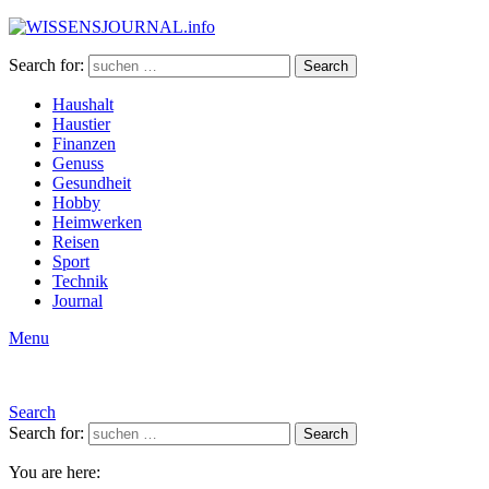
Search for:
Search
Haushalt
Haustier
Finanzen
Genuss
Gesundheit
Hobby
Heimwerken
Reisen
Sport
Technik
Journal
Menu
Search
Search for:
Search
You are here: