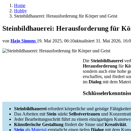
Home
Hobby
Steinbildhauerei: Herausforderung für Körper und Geist
Steinbildhauerei: Herausforderung für Kö
von
Hajo Simons
19. Mai 2025, 06:10
aktualisiert
31. Mai 2026, 16:
Die
Steinbildhauerei
verb
Herausforderung
für
Kö
sondern auch eine hohe ge
erschaffen, und fördert s
im
Dialog
mit dem Materia
Schlüsselerkenntnis
Steinbildhauerei
erfordert körperliche und geistige Fähigkeiten
Das Arbeiten mit
Stein
stärkt
Selbstvertrauen
und Konzentrati
Jeder Bearbeitungsschritt führt zu einem einzigartigen Kunstwe
Künstlerische Gestaltung
fördert die Sinne und
Kreativität
.
Stein
als Material
ermöglicht einen tiefen
Dialog
mit dem Kuns