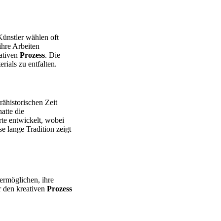
Künstler wählen oft
ihre Arbeiten
eativen
Prozess
. Die
ials zu entfalten.
rähistorischen Zeit
atte die
te entwickelt, wobei
se lange Tradition zeigt
ermöglichen, ihre
r den kreativen
Prozess