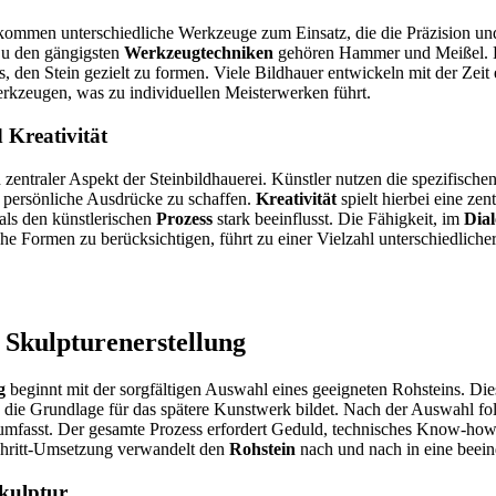
ommen unterschiedliche Werkzeuge zum Einsatz, die die Präzision und
Zu den gängigsten
Werkzeugtechniken
gehören Hammer und Meißel. Di
den Stein gezielt zu formen. Viele Bildhauer entwickeln mit der Zeit e
kzeugen, was zu individuellen Meisterwerken führt.
 Kreativität
 zentraler Aspekt der Steinbildhauerei. Künstler nutzen die spezifische
 persönliche Ausdrücke zu schaffen.
Kreativität
spielt hierbei eine zent
als den künstlerischen
Prozess
stark beeinflusst. Die Fähigkeit, im
Dia
he Formen zu berücksichtigen, führt zu einer Vielzahl unterschiedlicher
.
 Skulpturenerstellung
g
beginnt mit der sorgfältigen Auswahl eines geeigneten Rohsteins. Diese
n die Grundlage für das spätere Kunstwerk bildet. Nach der Auswahl folg
umfasst. Der gesamte Prozess erfordert Geduld, technisches Know-how 
Schritt-Umsetzung verwandelt den
Rohstein
nach und nach in eine beein
kulptur