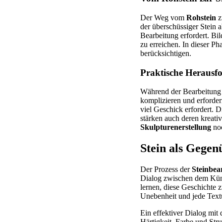
Der Weg vom
Rohstein
z
der überschüssiger Stein 
Bearbeitung erfordert. B
zu erreichen. In dieser Ph
berücksichtigen.
Praktische Herausf
Während der Bearbeitung 
komplizieren und erforder
viel Geschick erfordert. 
stärken auch deren kreat
Skulpturenerstellung
noc
Stein als Gegen
Der Prozess der
Steinbea
Dialog zwischen dem Künst
lernen, diese Geschichte z
Unebenheit und jede Textu
Ein effektiver Dialog mit 
Härtigkeit, Farbe und Str