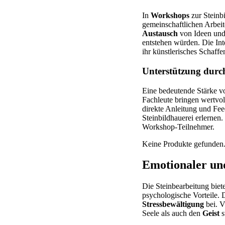
In
Workshops
zur Steinb
gemeinschaftlichen Arbeit
Austausch
von Ideen und 
entstehen würden. Die Int
ihr künstlerisches Schaffe
Unterstützung durc
Eine bedeutende Stärke v
Fachleute bringen wertvol
direkte Anleitung und Fee
Steinbildhauerei erlernen.
Workshop-Teilnehmer.
Keine Produkte gefunden
Emotionaler und
Die Steinbearbeitung biet
psychologische Vorteile. D
Stressbewältigung
bei. V
Seele als auch den
Geist
s