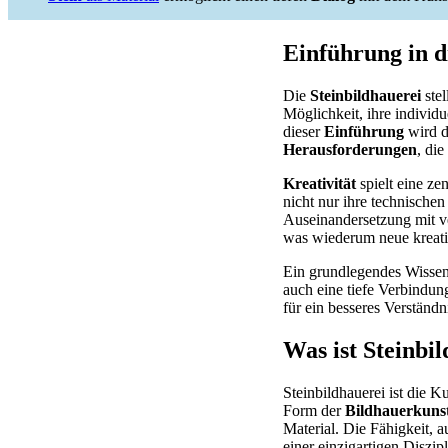
Einführung in d
Die
Steinbildhauerei
stel
Möglichkeit, ihre individ
dieser
Einführung
wird d
Herausforderungen
, di
Kreativität
spielt eine ze
nicht nur ihre technischen
Auseinandersetzung mit ve
was wiederum neue kreati
Ein grundlegendes Wissen ü
auch eine tiefe Verbindun
für ein besseres Verständn
Was ist Steinbi
Steinbildhauerei ist die 
Form der
Bildhauerkuns
Material. Die Fähigkeit, 
einer einzigartigen Diszip