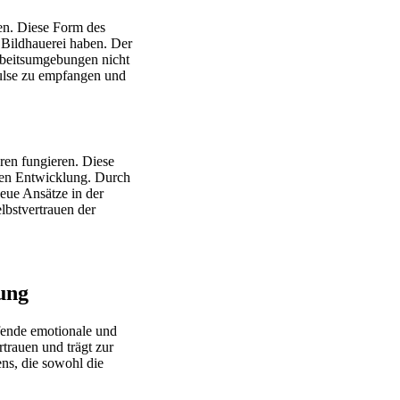
en. Diese Form des
 Bildhauerei haben. Der
Arbeitsumgebungen nicht
pulse zu empfangen und
ren fungieren. Diese
chen Entwicklung. Durch
eue Ansätze in der
lbstvertrauen der
ung
ifende emotionale und
rtrauen und trägt zur
ns, die sowohl die