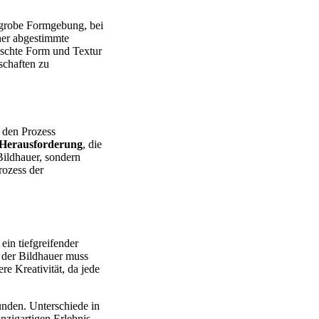
ie grobe Formgebung, bei
iner abgestimmte
schte Form und Textur
nschaften zu
n den Prozess
Herausforderung
, die
Bildhauer, sondern
ozess der
ein tiefgreifender
 der Bildhauer muss
re Kreativität, da jede
kunden. Unterschiede in
nzigartigen Erlebnis