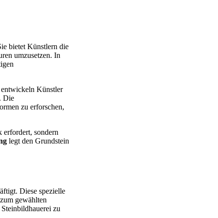
ie bietet Künstlern die
turen umzusetzen. In
tigen
n entwickeln Künstler
. Die
Formen zu erforschen,
 erfordert, sondern
ng
legt den Grundstein
ftigt. Diese spezielle
g zum gewählten
 Steinbildhauerei zu