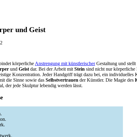
rper und Geist
02
indet körperliche
Anstrengung mit künstlerischer
Gestaltung und stellt 
rper
und
Geist
dar. Bei der Arbeit mit
Stein
sind nicht nur körperliche 
istige Konzentration. Jeder Handgriff trägt dazu bei, ein individuelles
omit die Sinne sowie das
Selbstvertrauen
der Künstler. Die Magie des
l, der jede Skulptur lebendig werden lässt.
se
.
on.
rk.
twerk.