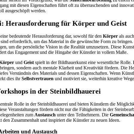
ang mit diesen Eigenschaften führt oft zu überraschenden und innovat
voll ausgeschöpft werden.
i: Herausforderung für Körper und Geist
lt eine bedeutende Herausforderung dar, sowohl für den
Körper
als auch
ind erforderlich, um das Material in die gewünschte Form zu bringen.
gen, um die persönliche Vision in die Realität umzusetzen. Diese Kunst
rdert das Engagement und die Hingabe der Künstler in vollem Maße.
Körper
und
Geist
spielt in der Bildhauerkunst eine wesentliche Rolle.
fbringen, sondern auch mentale Klarheit und Kreativität fördern. Die He
in tiefes Verständnis des Materials und dessen Eigenschaften. Wenn Küns
rkt dies ihr
Selbstvertrauen
und motiviert sie, weiterhin kreative Weg
orkshops in der Steinbildhauerei
entrale Rolle in der Steinbildhauerei und bieten Künstlern die Möglichke
se Veranstaltungen fördern nicht nur die Fähigkeiten in der Steinbear
Gelegenheiten zum
Austausch
unter den Teilnehmern. Die
Gemeinscha
rkt den Zusammenhalt und inspiriert die Künstler zu neuen Ideen.
 Arbeiten und Austausch