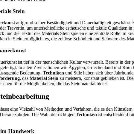
ials Stein
erkunst
aufgrund seiner Beständigkeit und Dauerhaftigkeit geschätzt. 
r Travertin, um unterschiedliche ästhetische und taktile Qualitäten in 
k und die Textur des Materials Stein spielen eine zentrale Rolle im kr
n in Stein ermöglicht es, die zeitlose Schönheit und Schwere des Mater
dhauerkunst
erkunst ist tief in der menschlichen Kultur verwurzelt. Bereits in der p
 gefertigt. In alten Zivilisationen wie Ägypten, Griechenland und Rom h
rausragende Bedeutung.
Techniken
und Stile haben sich über Jahrhunder
forderung
, das
Material Stein
zu meistern, konstant geblieben ist. Die
hen für die Möglichkeiten, die das Steinmaterial bietet.
teinbearbeitung
asst eine Vielzahl von Methoden und Verfahren, die es den Künstlern 
l herauszuholen. Die Wahl der richtigen
Techniken
ist entscheidend fü
 im Handwerk