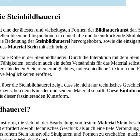
ie Steinbildhauerei
lt eine der ältesten und vielseitigsten Formen der
Bildhauerkunst
dar. S
uellen Ideen und Inspirationen in dauerhafte und beeindruckende Skulp
ie Bedeutung der
Steinbildhauerei
hervorgehoben, sowie die einzigar
e das
Material Stein
mit sich bringt.
ntrale Rolle in der Steinbildhauerei. Durch die Interaktion mit dem Stei
 Fähigkeiten, sondern auch ein tiefes Verständnis für das Material selbst
rschiedenen Steinarten ermöglicht es, unterschiedliche Texturen und 
ve Möglichkeiten eröffnet.
ber die Steinbildhauerei zeigt, dass sie nicht nur technisches Geschick
g zwischen dem Künstler und seinem Material schafft. Diese
Einführu
is dieser faszinierenden Kunstform.
ldhauerei?
Kunstform, die sich mit der Bearbeitung von festem
Material Stein
beschä
t
erfordert sowohl technisches Geschick als auch eine tiefe Verbindun
aus rohem Stein kunstvolle Skulpturen und Formen zu erschaffen, macht
lin in der Welt der Kunst.