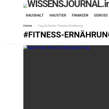
HAUSHALT
HAUSTIER
FINANZEN
GENUSS
You are here:
Home
Tag Archives: Fitness-Ernährung
FITNESS-ERNÄHRUN
LATEST
STORIES