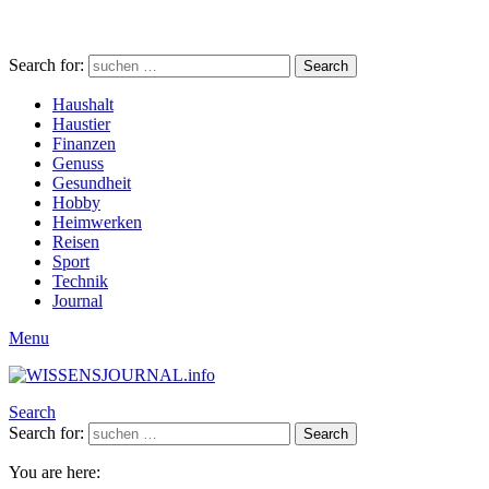
Search for:
Search
Haushalt
Haustier
Finanzen
Genuss
Gesundheit
Hobby
Heimwerken
Reisen
Sport
Technik
Journal
Menu
Search
Search for:
Search
You are here: