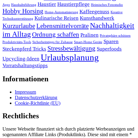
Haustier
Haustierpflege
Apps
Haushaltsführung
Heimisches Fotostudio
Hobby Horsing
Kaffeegenuss
Home-Automatisierung
Kreative
Kulinarische Reisen
Kunsthandwerk
Technikunterstützung
Nachhaltigkeit
Kurzurlaube
Lebensmittelvorräte
im Alltag
Ordnung schaffen
Pralinen
Privatsphäre schützen
Sparen
Produktivitäts-Tools
Sicherheitstipps für Zuhause
Smart-Home Geräte
Stressbewältigung
Steckenpferd Tricks
Superfoods
Urlaubsplanung
Upcycling-Ideen
Vorratshaltungstipps
Informationen
Impressum
Datenschutzerklärung
Cookie-Richtlinie (EU)
Rechtliches
Unsere Webseite finanziert sich durch platzierte Werbeanzeigen und
sogenannten Affiliate Links (Produktlinks). Diese sind mit einem *