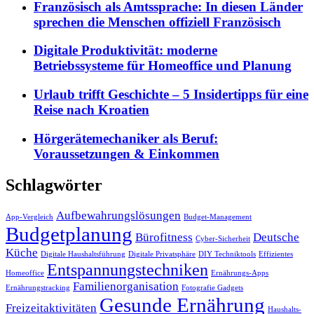
Französisch als Amtssprache: In diesen Länder
sprechen die Menschen offiziell Französisch
Digitale Produktivität: moderne
Betriebssysteme für Homeoffice und Planung
Urlaub trifft Geschichte – 5 Insidertipps für eine
Reise nach Kroatien
Hörgerätemechaniker als Beruf:
Voraussetzungen & Einkommen
Schlagwörter
Aufbewahrungslösungen
App-Vergleich
Budget-Management
Budgetplanung
Bürofitness
Deutsche
Cyber-Sicherheit
Küche
Digitale Haushaltsführung
Digitale Privatsphäre
DIY Techniktools
Effizientes
Entspannungstechniken
Homeoffice
Ernährungs-Apps
Familienorganisation
Ernährungstracking
Fotografie Gadgets
Gesunde Ernährung
Freizeitaktivitäten
Haushalts-