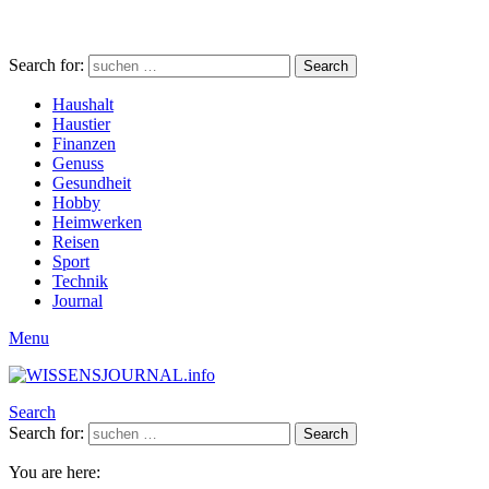
Search for:
Search
Haushalt
Haustier
Finanzen
Genuss
Gesundheit
Hobby
Heimwerken
Reisen
Sport
Technik
Journal
Menu
Search
Search for:
Search
You are here: