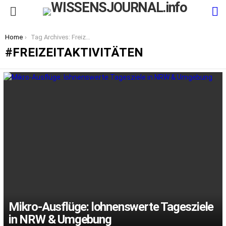
S
Menu
You are here:
Home
Tag Archives: Freizeitaktivitäten
FREIZEITAKTIVITÄTEN
LATEST
STORIES
Mikro-Ausflüge: lohnenswerte Tagesziele
in NRW & Umgebung