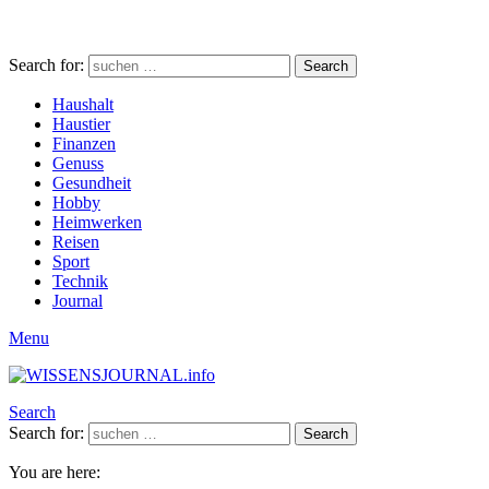
Search for:
Search
Haushalt
Haustier
Finanzen
Genuss
Gesundheit
Hobby
Heimwerken
Reisen
Sport
Technik
Journal
Menu
Search
Search for:
Search
You are here: