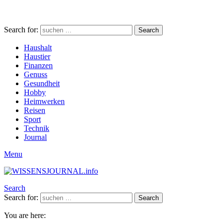
Search for:
Search
Haushalt
Haustier
Finanzen
Genuss
Gesundheit
Hobby
Heimwerken
Reisen
Sport
Technik
Journal
Menu
Search
Search for:
Search
You are here: