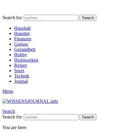
Search for:
Search
Haushalt
Haustier
Finanzen
Genuss
Gesundheit
Hobby
Heimwerken
Reisen
Sport
Technik
Journal
Menu
Search
Search for:
Search
You are here: