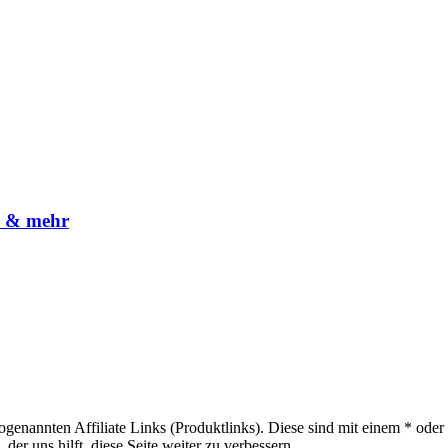
r & mehr
sogenannten Affiliate Links (Produktlinks). Diese sind mit einem * od
er uns hilft, diese Seite weiter zu verbessern.