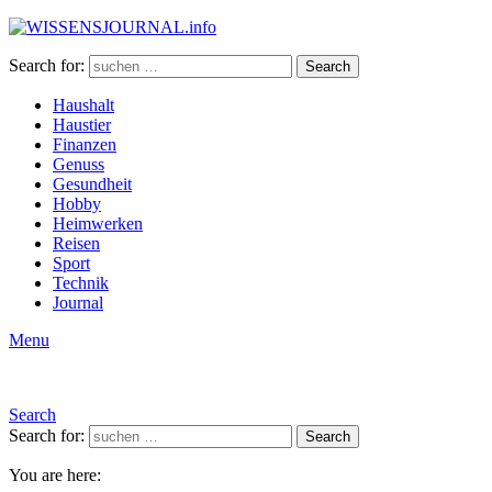
Search for:
Search
Haushalt
Haustier
Finanzen
Genuss
Gesundheit
Hobby
Heimwerken
Reisen
Sport
Technik
Journal
Menu
Search
Search for:
Search
You are here: