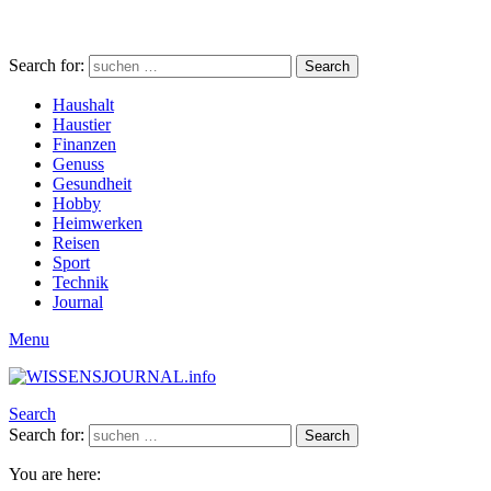
Search for:
Search
Haushalt
Haustier
Finanzen
Genuss
Gesundheit
Hobby
Heimwerken
Reisen
Sport
Technik
Journal
Menu
Search
Search for:
Search
You are here: