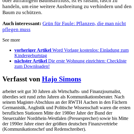
oder auffälligem Baumsaftfluss, ist es ratsam, rasch zu
handeln, um eine weitere Ausbreitung zu verhindern und den
Baum zu schützen.
Auch interessant:
Grün für Faule: Pflanzen, die man nicht
pflegen muss
See more
vorheriger Artikel
Word Vorlage kostenlos: Einladung zum
Kindergeburtstag
nächster Artikel
Die erste Wohnung einrichten: Checkliste
zum Downloaden!
Verfasst von
Hajo Simons
arbeitet seit gut 30 Jahren als Wirtschafts- und Finanzjournalist,
überdies seit rund zehn Jahren als Kommunikationsberater. Nach
seinem Magister-Abschluss an der RWTH Aachen in den Fächern
Germanistik, Anglistik und Politische Wissenschaft waren die ersten
beruflichen Stationen Mitte der 1980er Jahre der Bund der
Steuerzahler Nordrhein-Westfalen (Pressesprecher) sowie bis Mitte
der 1990er Jahre einer der größten deutschen Finanzvertriebe
(Kommunikationschef und Redenschreiber).