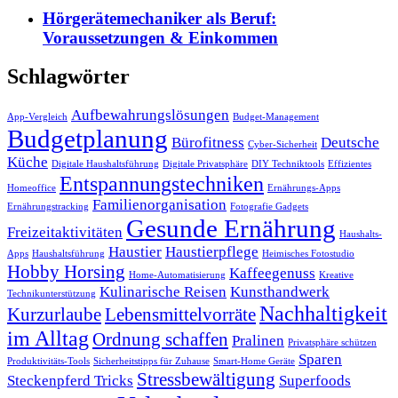
Hörgerätemechaniker als Beruf:
Voraussetzungen & Einkommen
Schlagwörter
Aufbewahrungslösungen
App-Vergleich
Budget-Management
Budgetplanung
Bürofitness
Deutsche
Cyber-Sicherheit
Küche
Digitale Haushaltsführung
Digitale Privatsphäre
DIY Techniktools
Effizientes
Entspannungstechniken
Homeoffice
Ernährungs-Apps
Familienorganisation
Ernährungstracking
Fotografie Gadgets
Gesunde Ernährung
Freizeitaktivitäten
Haushalts-
Haustier
Haustierpflege
Apps
Haushaltsführung
Heimisches Fotostudio
Hobby Horsing
Kaffeegenuss
Home-Automatisierung
Kreative
Kulinarische Reisen
Kunsthandwerk
Technikunterstützung
Nachhaltigkeit
Kurzurlaube
Lebensmittelvorräte
im Alltag
Ordnung schaffen
Pralinen
Privatsphäre schützen
Sparen
Produktivitäts-Tools
Sicherheitstipps für Zuhause
Smart-Home Geräte
Stressbewältigung
Steckenpferd Tricks
Superfoods