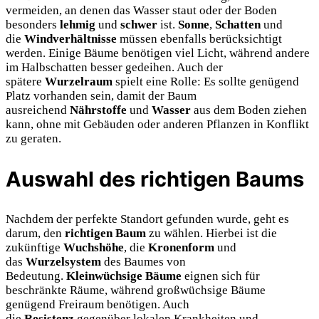
vermeiden, an denen das Wasser staut oder der Boden
besonders
lehmig
und
schwer
ist.
Sonne
,
Schatten
und
die
Windverhältnisse
müssen ebenfalls berücksichtigt
werden. Einige Bäume benötigen viel Licht, während andere
im Halbschatten besser gedeihen. Auch der
spätere
Wurzelraum
spielt eine Rolle: Es sollte genügend
Platz vorhanden sein, damit der Baum
ausreichend
Nährstoffe
und
Wasser
aus dem Boden ziehen
kann, ohne mit Gebäuden oder anderen Pflanzen in Konflikt
zu geraten.
Auswahl des richtigen Baums
Nachdem der perfekte Standort gefunden wurde, geht es
darum, den
richtigen Baum
zu wählen. Hierbei ist die
zukünftige
Wuchshöhe
, die
Kronenform
und
das
Wurzelsystem
des Baumes von
Bedeutung.
Kleinwüchsige Bäume
eignen sich für
beschränkte Räume, während großwüchsige Bäume
genügend Freiraum benötigen. Auch
die
Resistenz
gegenüber lokalen Krankheiten und