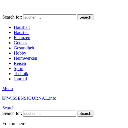
Search for:
Search
Haushalt
Haustier
Finanzen
Genuss
Gesundheit
Hobby
Heimwerken
Reisen
Sport
Technik
Journal
Menu
Search
Search for:
Search
You are here: