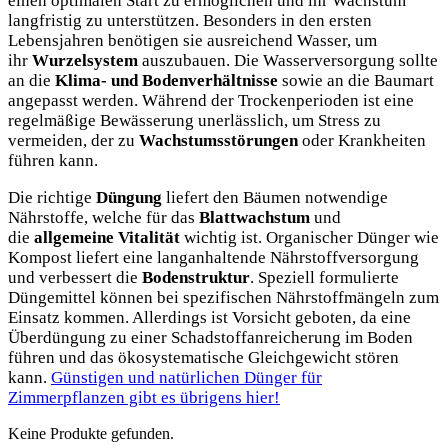
einen optimalen Start zu ermöglichen und ihr Wachstum
langfristig zu unterstützen. Besonders in den ersten
Lebensjahren benötigen sie ausreichend Wasser, um
ihr
Wurzelsystem
auszubauen. Die Wasserversorgung sollte
an die
Klima- und Bodenverhältnisse
sowie an die Baumart
angepasst werden. Während der Trockenperioden ist eine
regelmäßige Bewässerung unerlässlich, um Stress zu
vermeiden, der zu
Wachstumsstörungen
oder Krankheiten
führen kann.
Die richtige
Düngung
liefert den Bäumen notwendige
Nährstoffe, welche für das
Blattwachstum
und
die
allgemeine Vitalität
wichtig ist. Organischer Dünger wie
Kompost liefert eine langanhaltende Nährstoffversorgung
und verbessert die
Bodenstruktur
. Speziell formulierte
Düngemittel können bei spezifischen Nährstoffmängeln zum
Einsatz kommen. Allerdings ist Vorsicht geboten, da eine
Überdüngung zu einer Schadstoffanreicherung im Boden
führen und das ökosystematische Gleichgewicht stören
kann.
Günstigen und natürlichen Dünger für
Zimmerpflanzen gibt es übrigens hier!
Keine Produkte gefunden.