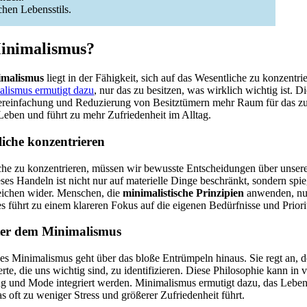
chen Lebensstils.
inimalismus?
imalismus
liegt in der Fähigkeit, sich auf das Wesentliche zu konzentri
lismus ermutigt dazu
, nur das zu besitzen, was wirklich wichtig ist. D
Vereinfachung und Reduzierung von Besitztümern mehr Raum für das zu 
 Leben und führt zu mehr Zufriedenheit im Alltag.
liche konzentrieren
che zu konzentrieren, müssen wir bewusste Entscheidungen über unser
es Handeln ist nicht nur auf materielle Dinge beschränkt, sondern spieg
eichen wider. Menschen, die
minimalistische Prinzipien
anwenden, nut
s führt zu einem klareren Fokus auf die eigenen Bedürfnisse und Priori
nter dem Minimalismus
es Minimalismus geht über das bloße Entrümpeln hinaus. Sie regt an, d
te, die uns wichtig sind, zu identifizieren. Diese Philosophie kann in 
 und Mode integriert werden. Minimalismus ermutigt dazu, das Leben
s oft zu weniger Stress und größerer Zufriedenheit führt.