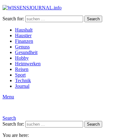
Search for:
Search
Haushalt
Haustier
Finanzen
Genuss
Gesundheit
Hobby
Heimwerken
Reisen
Sport
Technik
Journal
Menu
Search
Search for:
Search
You are here: