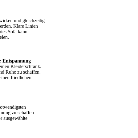
wirken und gleichzeitig
erden. Klare Linien
ntes Sofa kann
elen.
ür Entspannung
leinen Kleiderschrank.
nd Ruhe zu schaffen.
inen friedlichen
 notwendigsten
dnung zu schaffen.
er ausgewählte