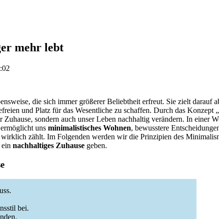
er mehr lebt
:02
nsweise, die sich immer größerer Beliebtheit erfreut. Sie zielt darauf a
efreien und Platz für das Wesentliche zu schaffen. Durch das Konzept 
r Zuhause, sondern auch unser Leben nachhaltig verändern. In einer W
, ermöglicht uns
minimalistisches Wohnen
, bewusstere Entscheidungen
 wirklich zählt. Im Folgenden werden wir die Prinzipien des Minimali
 ein
nachhaltiges Zuhause
geben.
se
uss.
sstil bei.
inden.