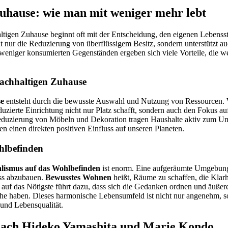
uhause: wie man mit weniger mehr lebt
tigen Zuhause beginnt oft mit der Entscheidung, den eigenen Lebensst
t nur die Reduzierung von überflüssigem Besitz, sondern unterstützt a
niger konsumierten Gegenständen ergeben sich viele Vorteile, die we
achhaltigen Zuhause
se
entsteht durch die bewusste Auswahl und Nutzung von Ressourcen.
eduzierte Einrichtung nicht nur Platz schafft, sondern auch den Fokus au
eduzierung von Möbeln und Dekoration tragen Haushalte aktiv zum Um
n einen direkten positiven Einfluss auf unseren Planeten.
hlbefinden
alismus auf das Wohlbefinden
ist enorm. Eine aufgeräumte Umgebung 
ess abzubauen.
Bewusstes Wohnen
heißt, Räume zu schaffen, die Klar
n auf das Nötigste führt dazu, dass sich die Gedanken ordnen und äuß
uhe haben. Dieses harmonische Lebensumfeld ist nicht nur angenehm, s
 und Lebensqualität.
ach Hideko Yamashita und Marie Kondo