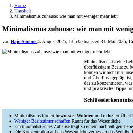
Home
Haushalt
Minimalismus zuhause: wie man mit weniger mehr lebt
Minimalismus zuhause: wie man mit wenig
von
Hajo Simons
4. August 2025, 13:53
aktualisiert
31. Mai 2026, 16
Minimalismus ist eine Lebe
überflüssigem Besitz zu b
können wir nicht nur unse
und Überfluss geprägt ist
das zu konzentrieren, was
und
praktische Tipps
für
Schlüsselerkenntnis
Minimalismus fördert
bewusstes Wohnen
und reduziert Überfl
Weniger Besitztümer schaffen
Raum für das Wesentliche.
Ein minimalistisches Zuhause trägt zu einem nachhaltigen Leben
Die Konzentration auf das Wesentliche verbessert das Wohlbef