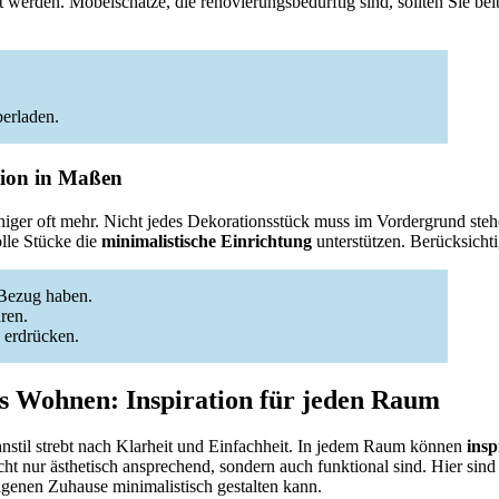
t werden. Möbelschätze, die renovierungsbedürftig sind, sollten Sie bei
erladen.
ion in Maßen
niger oft mehr. Nicht jedes Dekorationsstück muss im Vordergrund stehe
lle Stücke die
minimalistische Einrichtung
unterstützen. Berücksicht
 Bezug haben.
ren.
u erdrücken.
s Wohnen: Inspiration für jeden Raum
nstil strebt nach Klarheit und Einfachheit. In jedem Raum können
ins
cht nur ästhetisch ansprechend, sondern auch funktional sind. Hier sind
genen Zuhause minimalistisch gestalten kann.