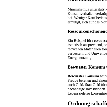
Minimalismus unterstützt 
Konsumverhalten verknüpf
bei. Weniger Kauf bedeute
ermutigt, sich auf das No
Ressourcenschonen
Ein Beispiel für
ressour
ästhetisch ansprechend, 
recycelten Materialien f
verbessern und Umweltbela
Energienutzung.
Bewusster Konsum u
Bewusster Konsum
hat v
Freude bereiten und einen 
auch Geld. Statt Geld für
nachhaltige Investitionen.
Lebensziele zu konzentrie
Ordnung schaff