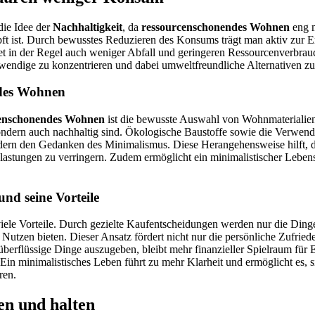
die Idee der
Nachhaltigkeit
, da
ressourcenschonendes Wohnen
eng m
t ist. Durch bewusstes Reduzieren des Konsums trägt man aktiv zur 
t in der Regel auch weniger Abfall und geringeren Ressourcenverbrauc
twendige zu konzentrieren und dabei umweltfreundliche Alternativen z
des Wohnen
censchonendes Wohnen
ist die bewusste Auswahl von Wohnmaterialien,
sondern auch nachhaltig sind. Ökologische Baustoffe sowie die Verwe
ördern den Gedanken des Minimalismus. Diese Herangehensweise hilft, 
stungen zu verringern. Zudem ermöglicht ein minimalistischer Lebensst
nd seine Vorteile
iele Vorteile. Durch gezielte Kaufentscheidungen werden nur die Ding
Nutzen bieten. Dieser Ansatz fördert nicht nur die persönliche Zufriede
 überflüssige Dinge auszugeben, bleibt mehr finanzieller Spielraum für 
 Ein minimalistisches Leben führt zu mehr Klarheit und ermöglicht es, s
ren.
en und halten