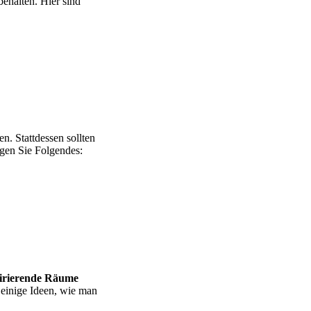
behalten. Hier sind
n. Stattdessen sollten
igen Sie Folgendes:
pirierende Räume
 einige Ideen, wie man