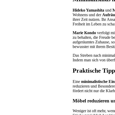
Hideko Yamashita
und
M
Wohnens und der
Aufräu
ihrer Zeit nutzen. Ihr An
Freiheit im Leben zu scha
Marie Kondo
verfolgt mi
zu behalten, die Freude b
aufgeräumtes Zuhause, son
bewusster mit ihrem Besi
Das Streben nach minimali
Indem man sich von überfl
Praktische Tipp
Eine
minimalistische Ei
reduzieren und Besonderes
fördert nicht nur die Kla
Möbel reduzieren u
Weniger ist oft mehr, we