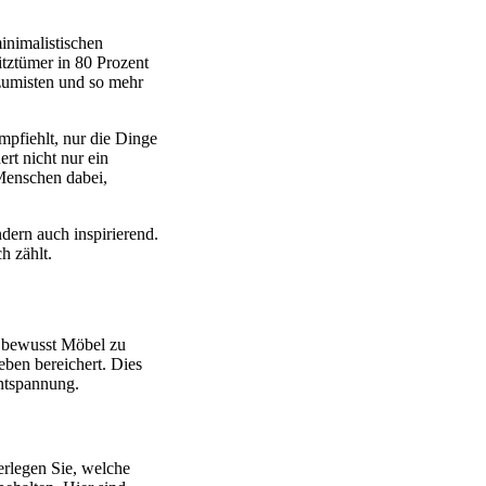
inimalistischen
itztümer in 80 Prozent
szumisten und so mehr
mpfiehlt, nur die Dinge
rt nicht nur ein
 Menschen dabei,
dern auch inspirierend.
h zählt.
, bewusst Möbel zu
eben bereichert. Dies
Entspannung.
erlegen Sie, welche