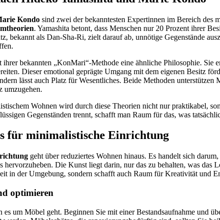
arie Kondo
sind zwei der bekanntesten Expertinnen im Bereich des m
mtheorien
. Yamashita betont, dass Menschen nur 20 Prozent ihrer Bes
satz, bekannt als Dan-Sha-Ri, zielt darauf ab, unnötige Gegenstände au
ffen.
t ihrer bekannten „KonMari“-Methode eine ähnliche Philosophie. Sie e
ereiten. Dieser emotional geprägte Umgang mit dem eigenen Besitz förde
dern lässt auch Platz für Wesentliches. Beide Methoden unterstützen
tz umzugehen.
stischem Wohnen wird durch diese Theorien nicht nur praktikabel, son
üssigen Gegenständen trennt, schafft man Raum für das, was tatsächlic
s für minimalistische Einrichtung
nrichtung
geht über reduziertes Wohnen hinaus. Es handelt sich darum
 hervorzuheben. Die Kunst liegt darin, nur das zu behalten, was das L
rheit in der Umgebung, sondern schafft auch Raum für Kreativität und 
nd optimieren
nn es um Möbel geht. Beginnen Sie mit einer Bestandsaufnahme und üb