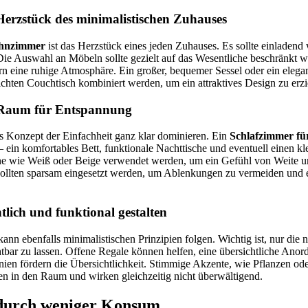
rzstück des minimalistischen Zuhauses
ohnzimmer
ist das Herzstück eines jeden Zuhauses. Es sollte einladend 
ie Auswahl an Möbeln sollte gezielt auf das Wesentliche beschränkt w
rn eine ruhige Atmosphäre. Ein großer, bequemer Sessel oder ein elega
hten Couchtisch kombiniert werden, um ein attraktives Design zu erzi
 Raum für Entspannung
s Konzept der Einfachheit ganz klar dominieren. Ein
Schlafzimmer f
– ein komfortables Bett, funktionale Nachttische und eventuell einen k
ne wie Weiß oder Beige verwendet werden, um ein Gefühl von Weite u
ollten sparsam eingesetzt werden, um Ablenkungen zu vermeiden und e
tlich und funktional gestalten
ann ebenfalls minimalistischen Prinzipien folgen. Wichtig ist, nur die
htbar zu lassen. Offene Regale können helfen, eine übersichtliche Anor
nien fördern die Übersichtlichkeit. Stimmige Akzente, wie Pflanzen od
n in den Raum und wirken gleichzeitig nicht überwältigend.
 durch weniger Konsum