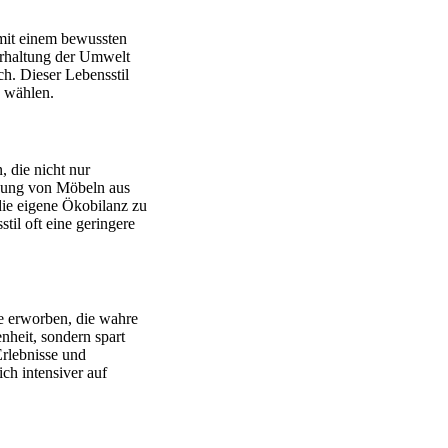
it einem bewussten
Erhaltung der Umwelt
h. Dieser Lebensstil
u wählen.
 die nicht nur
ndung von Möbeln aus
die eigene Ökobilanz zu
il oft eine geringere
e erworben, die wahre
nheit, sondern spart
Erlebnisse und
ich intensiver auf