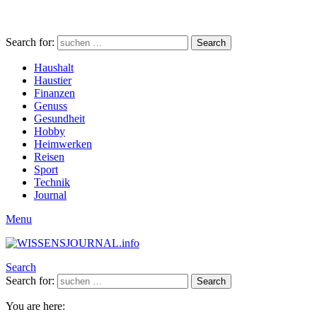
Search for:
Search
Haushalt
Haustier
Finanzen
Genuss
Gesundheit
Hobby
Heimwerken
Reisen
Sport
Technik
Journal
Menu
Search
Search for:
Search
You are here: