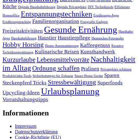
Cyber-Sicherheit
Küche
Digitale Haushaltsführung
Digitale Privatsphäre
DIY Techniktools
Effizientes
Entspannungstechniken
Homeoffice
Ernährungs-Apps
Familienorganisation
Ernährungstracking
Fotografie Gadgets
Gesunde Ernährung
Freizeitaktivitäten
Haushalts-
Haustier
Haustierpflege
Apps
Haushaltsführung
Heimisches Fotostudio
Hobby Horsing
Kaffeegenuss
Home-Automatisierung
Kreative
Kulinarische Reisen
Kunsthandwerk
Technikunterstützung
Nachhaltigkeit
Kurzurlaube
Lebensmittelvorräte
im Alltag
Ordnung schaffen
Pralinen
Privatsphäre schützen
Sparen
Produktivitäts-Tools
Sicherheitstipps für Zuhause
Smart-Home Geräte
Stressbewältigung
Steckenpferd Tricks
Superfoods
Urlaubsplanung
Upcycling-Ideen
Vorratshaltungstipps
Informationen
Impressum
Datenschutzerklärung
Cookie-Richtlinie (EU)