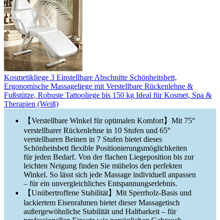
Kosmetikliege 3 Einstellbare Abschnitte Schönheitsbett,
Ergonomische Massageliege mit Verstellbare Rückenlehne &
Fußstütze, Robuste Tattooliege bis 150 kg Ideal für Kosmet, Spa &
Therapien (Weiß)
【Verstellbare Winkel für optimalen Komfort】Mit 75°
verstellbarer Rückenlehne in 10 Stufen und 65°
verstellbaren Beinen in 7 Stufen bietet dieses
Schönheitsbett flexible Positionierungsmöglichkeiten
für jeden Bedarf. Von der flachen Liegeposition bis zur
leichten Neigung finden Sie mühelos den perfekten
Winkel. So lässt sich jede Massage individuell anpassen
– für ein unvergleichliches Entspannungserlebnis.
【Unübertroffene Stabilität】Mit Sperrholz-Basis und
lackiertem Eisenrahmen bietet dieser Massagetisch
außergewöhnliche Stabilität und Haltbarkeit – für