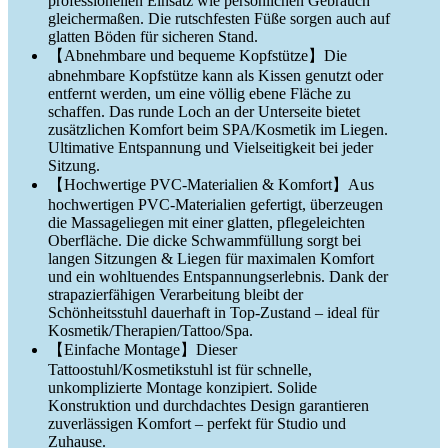
professionellen Einsatz wie persönlichen Gebrauch
gleichermaßen. Die rutschfesten Füße sorgen auch auf
glatten Böden für sicheren Stand.
【Abnehmbare und bequeme Kopfstütze】Die
abnehmbare Kopfstütze kann als Kissen genutzt oder
entfernt werden, um eine völlig ebene Fläche zu
schaffen. Das runde Loch an der Unterseite bietet
zusätzlichen Komfort beim SPA/Kosmetik im Liegen.
Ultimative Entspannung und Vielseitigkeit bei jeder
Sitzung.
【Hochwertige PVC-Materialien & Komfort】Aus
hochwertigen PVC-Materialien gefertigt, überzeugen
die Massageliegen mit einer glatten, pflegeleichten
Oberfläche. Die dicke Schwammfüllung sorgt bei
langen Sitzungen & Liegen für maximalen Komfort
und ein wohltuendes Entspannungserlebnis. Dank der
strapazierfähigen Verarbeitung bleibt der
Schönheitsstuhl dauerhaft in Top-Zustand – ideal für
Kosmetik/Therapien/Tattoo/Spa.
【Einfache Montage】Dieser
Tattoostuhl/Kosmetikstuhl ist für schnelle,
unkomplizierte Montage konzipiert. Solide
Konstruktion und durchdachtes Design garantieren
zuverlässigen Komfort – perfekt für Studio und
Zuhause.