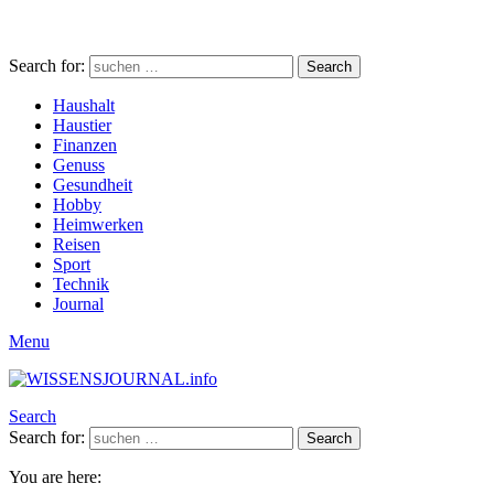
Search for:
Search
Haushalt
Haustier
Finanzen
Genuss
Gesundheit
Hobby
Heimwerken
Reisen
Sport
Technik
Journal
Menu
Search
Search for:
Search
You are here: