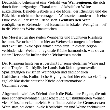
Deutschland beheimatet eine Vielzahl von
Weinregionen
, die sich
durch ihre einzigartigen Charaktere und köstlichen Weine
auszeichnen. Beliebte Gebiete wie die Mosel, der Rheingau und die
Pfalz bieten nicht nur hervorragende Weinsorten, sondern auch eine
Fülle von kulinarischen Erlebnissen.
Genussreisen Wein
ermöglichen es Reisenden, bei Besuchen in lokalen Weingütern tief
in die Welt des Weins einzutauchen.
Die Mosel ist für ihre steilen Weinberge und fruchtigen Rieslinge
bekannt. Besucher können hier an Weinverkostungen teilnehmen
und exquisite lokale Spezialitäten probieren. In dieser Region
verbinden sich Wein und regionale Küche harmonisch, was sie zu
einem Hotspot für
kulinarische Weinreisen
macht.
Der Rheingau hingegen ist berühmt für seine eleganten Weine und
edlen Tropfen. Die idyllische Landschaft lädt zu genussvollen
Spaziergängen zwischen Weinbergen und traditionellen
Gutshäusern ein. Kulinarische Highlights sind hier ebenso vielfältig,
egal ob klassische deutsche Küche oder internationale
Gaumenfreuden.
Abgerundet wird das Erlebnis durch die Pfalz, eine Region, die mit
ihrer sonnenverwöhnten Landschaft und gut strukturierten Weinen
viele Feinschmecker anzieht. Hier finden zahlreiche
Genussreisen
Wein
statt, bei denen lokale Köstlichkeiten und Weine spektakulär