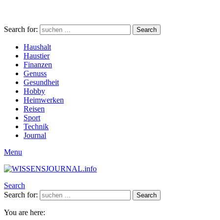
Search for:
Search
Haushalt
Haustier
Finanzen
Genuss
Gesundheit
Hobby
Heimwerken
Reisen
Sport
Technik
Journal
Menu
Search
Search for:
Search
You are here: