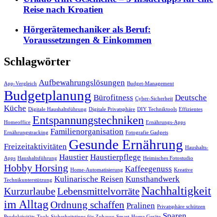
Reise nach Kroatien
Hörgerätemechaniker als Beruf:
Voraussetzungen & Einkommen
Schlagwörter
Aufbewahrungslösungen
App-Vergleich
Budget-Management
Budgetplanung
Bürofitness
Deutsche
Cyber-Sicherheit
Küche
Digitale Haushaltsführung
Digitale Privatsphäre
DIY Techniktools
Effizientes
Entspannungstechniken
Homeoffice
Ernährungs-Apps
Familienorganisation
Ernährungstracking
Fotografie Gadgets
Gesunde Ernährung
Freizeitaktivitäten
Haushalts-
Haustier
Haustierpflege
Apps
Haushaltsführung
Heimisches Fotostudio
Hobby Horsing
Kaffeegenuss
Home-Automatisierung
Kreative
Kulinarische Reisen
Kunsthandwerk
Technikunterstützung
Nachhaltigkeit
Kurzurlaube
Lebensmittelvorräte
im Alltag
Ordnung schaffen
Pralinen
Privatsphäre schützen
Sparen
Produktivitäts-Tools
Sicherheitstipps für Zuhause
Smart-Home Geräte