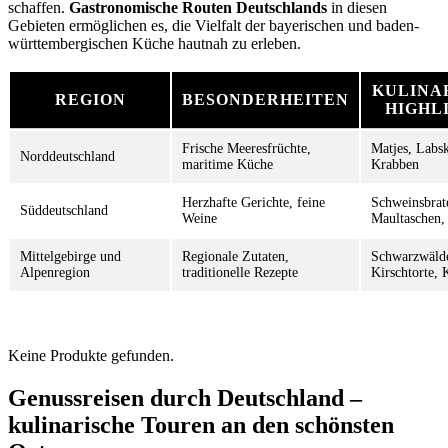
schaffen.
Gastronomische Routen Deutschlands
in diesen
Gebieten ermöglichen es, die Vielfalt der bayerischen und baden-
württembergischen Küche hautnah zu erleben.
KULINA
REGION
BESONDERHEITEN
HIGHL
Frische Meeresfrüchte,
Matjes, Labs
Norddeutschland
maritime Küche
Krabben
Herzhafte Gerichte, feine
Schweinsbrat
Süddeutschland
Weine
Maultaschen,
Mittelgebirge und
Regionale Zutaten,
Schwarzwäld
Alpenregion
traditionelle Rezepte
Kirschtorte, 
Keine Produkte gefunden.
Genussreisen durch Deutschland –
kulinarische Touren an den schönsten