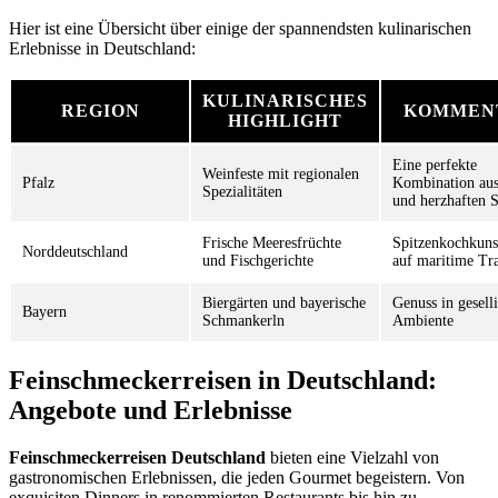
Hier ist eine Übersicht über einige der spannendsten kulinarischen
Erlebnisse in Deutschland:
KULINARISCHES
REGION
KOMMEN
HIGHLIGHT
Eine perfekte
Weinfeste mit regionalen
Pfalz
Kombination au
Spezialitäten
und herzhaften 
Frische Meeresfrüchte
Spitzenkochkunst
Norddeutschland
und Fischgerichte
auf maritime Tra
Biergärten und bayerische
Genuss in gesel
Bayern
Schmankerln
Ambiente
Feinschmeckerreisen in Deutschland:
Angebote und Erlebnisse
Feinschmeckerreisen Deutschland
bieten eine Vielzahl von
gastronomischen Erlebnissen, die jeden Gourmet begeistern. Von
exquisiten Dinners in renommierten Restaurants bis hin zu