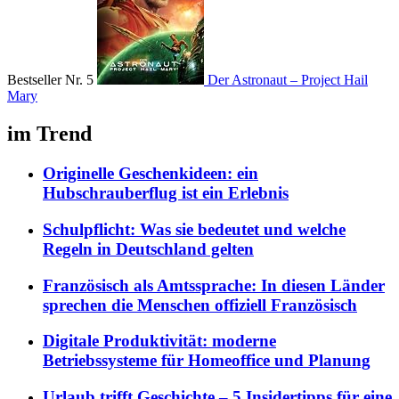
Bestseller Nr. 5
Der Astronaut – Project Hail
Mary
im Trend
Originelle Geschenkideen: ein
Hubschrauberflug ist ein Erlebnis
Schulpflicht: Was sie bedeutet und welche
Regeln in Deutschland gelten
Französisch als Amtssprache: In diesen Länder
sprechen die Menschen offiziell Französisch
Digitale Produktivität: moderne
Betriebssysteme für Homeoffice und Planung
Urlaub trifft Geschichte – 5 Insidertipps für eine