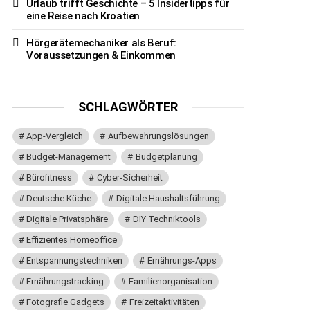
Urlaub trifft Geschichte – 5 Insidertipps für
eine Reise nach Kroatien
Hörgerätemechaniker als Beruf:
Voraussetzungen & Einkommen
SCHLAGWÖRTER
App-Vergleich
Aufbewahrungslösungen
Budget-Management
Budgetplanung
Bürofitness
Cyber-Sicherheit
Deutsche Küche
Digitale Haushaltsführung
Digitale Privatsphäre
DIY Techniktools
Effizientes Homeoffice
Entspannungstechniken
Ernährungs-Apps
Ernährungstracking
Familienorganisation
Fotografie Gadgets
Freizeitaktivitäten