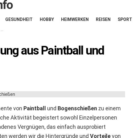
GESUNDHEIT
HOBBY
HEIMWERKEN
REISEN
SPORT
n
ung aus Paintball und
mente von
Paintball
und
Bogenschießen
zu einem
liche Aktivität begeistert sowohl Einzelpersonen
adenes Vergnügen, das einfach ausprobiert
en werden wir die Hintergründe und
Vorteile
von