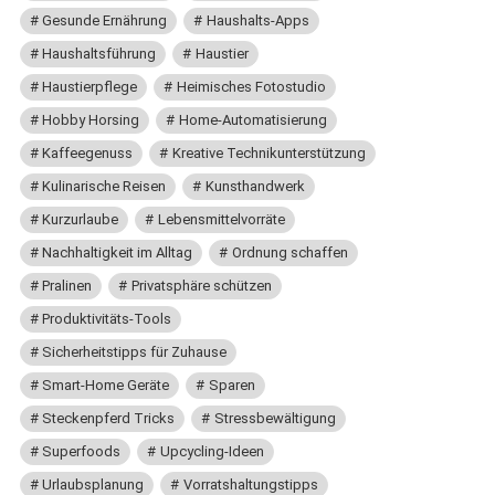
Gesunde Ernährung
Haushalts-Apps
Haushaltsführung
Haustier
Haustierpflege
Heimisches Fotostudio
Hobby Horsing
Home-Automatisierung
Kaffeegenuss
Kreative Technikunterstützung
Kulinarische Reisen
Kunsthandwerk
Kurzurlaube
Lebensmittelvorräte
Nachhaltigkeit im Alltag
Ordnung schaffen
Pralinen
Privatsphäre schützen
Produktivitäts-Tools
Sicherheitstipps für Zuhause
Smart-Home Geräte
Sparen
Steckenpferd Tricks
Stressbewältigung
Superfoods
Upcycling-Ideen
Urlaubsplanung
Vorratshaltungstipps