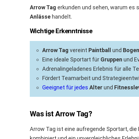
Arrow Tag
erkunden und sehen, warum es si
Anlässe
handelt.
Wichtige Erkenntnisse
Arrow Tag
vereint
Paintball
und
Bogen
Eine ideale Sportart für
Gruppen
und Ev
Adrenalingeladenes Erlebnis für alle T
Fördert Teamarbeit und Strategieentwi
Geeignet für jedes
Alter
und
Fitnessle
Was ist Arrow Tag?
Arrow Tag ist eine aufregende Sportart, di
kombiniert und ein unvergleichliches Erlebn