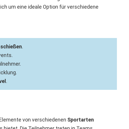
ch um eine ideale Option für verschiedene
schießen
.
ents.
eilnehmer.
cklung.
vel
.
e Elemente von verschiedenen
Sportarten
is bietet. Die Teilnehmer treten in Teams