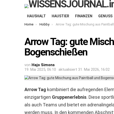
HAUSHALT
HAUSTIER
FINANZEN
GENUSS
You are here:
Home
Hobby
Arrow Tag: gute Mischung aus Paintball und Bogenschieße
Arrow Tag: gute Misch
Bogenschießen
von
Hajo Simons
19. Mai 2025, 06:10
aktualisiert
31. Mai 2026, 16:02
Arrow Tag
kombiniert die aufregenden Ele
einzigartigen
Gruppenerlebnis
. Diese sport
als auch Teams und bietet ein adrenalingel
werden muss. In den kommenden Abschnitt