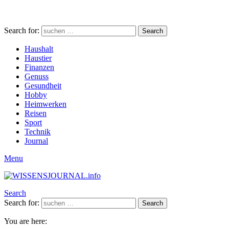
Search for:
Search
Haushalt
Haustier
Finanzen
Genuss
Gesundheit
Hobby
Heimwerken
Reisen
Sport
Technik
Journal
Menu
Search
Search for:
Search
You are here: