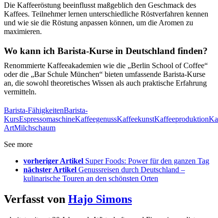
Die Kaffeeröstung beeinflusst maßgeblich den Geschmack des
Kaffees. Teilnehmer lernen unterschiedliche Röstverfahren kennen
und wie sie die Röstung anpassen können, um die Aromen zu
maximieren.
Wo kann ich Barista-Kurse in Deutschland finden?
Renommierte Kaffeeakademien wie die „Berlin School of Coffee“
oder die „Bar Schule München“ bieten umfassende Barista-Kurse
an, die sowohl theoretisches Wissen als auch praktische Erfahrung
vermitteln.
Barista-Fähigkeiten
Barista-
Kurs
Espressomaschine
Kaffeegenuss
Kaffeekunst
Kaffeeproduktion
Ka
Art
Milchschaum
See more
vorheriger Artikel
Super Foods: Power für den ganzen Tag
nächster Artikel
Genussreisen durch Deutschland –
kulinarische Touren an den schönsten Orten
Verfasst von
Hajo Simons