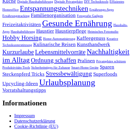
Küche
Digitale Haushaltsführung
Digitale Privatsphäre
DIY Techniktools
Effizientes
Entspannungstechniken
Homeoffice
Ernährungs-Apps
Familienorganisation
Ernährungstracking
Fotografie Gadgets
Gesunde Ernährung
Freizeitaktivitäten
Haushalts-
Haustier
Haustierpflege
Apps
Haushaltsführung
Heimisches Fotostudio
Hobby Horsing
Kaffeegenuss
Home-Automatisierung
Kreative
Kulinarische Reisen
Kunsthandwerk
Technikunterstützung
Nachhaltigkeit
Kurzurlaube
Lebensmittelvorräte
im Alltag
Ordnung schaffen
Pralinen
Privatsphäre schützen
Sparen
Produktivitäts-Tools
Sicherheitstipps für Zuhause
Smart-Home Geräte
Stressbewältigung
Steckenpferd Tricks
Superfoods
Urlaubsplanung
Upcycling-Ideen
Vorratshaltungstipps
Informationen
Impressum
Datenschutzerklärung
Cookie-Richtlinie (EU)