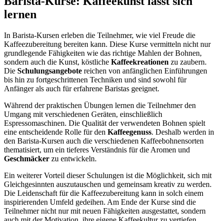
Barista-Kurse: Kaffeekunst lässt sich
lernen
In Barista-Kursen erleben die Teilnehmer, wie viel Freude die
Kaffeezubereitung bereiten kann. Diese Kurse vermitteln nicht nur
grundlegende Fähigkeiten wie das richtige Mahlen der Bohnen,
sondern auch die Kunst, köstliche
Kaffeekreationen
zu zaubern.
Die
Schulungsangebote
reichen von anfänglichen Einführungen
bis hin zu fortgeschrittenen Techniken und sind sowohl für
Anfänger als auch für erfahrene Baristas geeignet.
Während der praktischen Übungen lernen die Teilnehmer den
Umgang mit verschiedenen Geräten, einschließlich
Espressomaschinen. Die Qualität der verwendeten Bohnen spielt
eine entscheidende Rolle für den
Kaffeegenuss
. Deshalb werden in
den Barista-Kursen auch die verschiedenen Kaffeebohnensorten
thematisiert, um ein tieferes Verständnis für die Aromen und
Geschmäcker
zu entwickeln.
Ein weiterer Vorteil dieser Schulungen ist die Möglichkeit, sich mit
Gleichgesinnten auszutauschen und gemeinsam kreativ zu werden.
Die Leidenschaft für die Kaffeezubereitung kann in solch einem
inspirierenden Umfeld gedeihen. Am Ende der Kurse sind die
Teilnehmer nicht nur mit neuen Fähigkeiten ausgestattet, sondern
auch mit der Motivation, ihre eigene Kaffeekultur zu vertiefen.