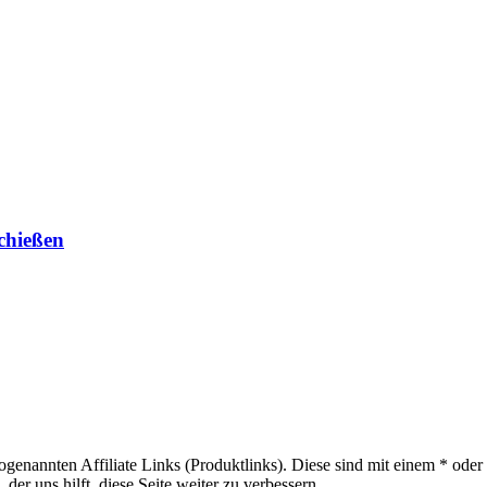
chießen
sogenannten Affiliate Links (Produktlinks). Diese sind mit einem * od
er uns hilft, diese Seite weiter zu verbessern.