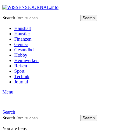
Search for:
Search
Haushalt
Haustier
Finanzen
Genuss
Gesundheit
Hobby
Heimwerken
Reisen
Sport
Technik
Journal
Menu
Search
Search for:
Search
You are here: