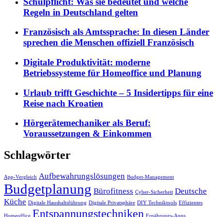
Schulpflicht: Was sie bedeutet und welche
Regeln in Deutschland gelten
Französisch als Amtssprache: In diesen Länder
sprechen die Menschen offiziell Französisch
Digitale Produktivität: moderne
Betriebssysteme für Homeoffice und Planung
Urlaub trifft Geschichte – 5 Insidertipps für eine
Reise nach Kroatien
Hörgerätemechaniker als Beruf:
Voraussetzungen & Einkommen
Schlagwörter
Aufbewahrungslösungen
App-Vergleich
Budget-Management
Budgetplanung
Bürofitness
Deutsche
Cyber-Sicherheit
Küche
Digitale Haushaltsführung
Digitale Privatsphäre
DIY Techniktools
Effizientes
Entspannungstechniken
Homeoffice
Ernährungs-Apps