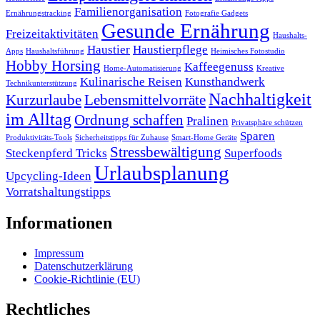
Familienorganisation
Ernährungstracking
Fotografie Gadgets
Gesunde Ernährung
Freizeitaktivitäten
Haushalts-
Haustier
Haustierpflege
Apps
Haushaltsführung
Heimisches Fotostudio
Hobby Horsing
Kaffeegenuss
Home-Automatisierung
Kreative
Kulinarische Reisen
Kunsthandwerk
Technikunterstützung
Nachhaltigkeit
Kurzurlaube
Lebensmittelvorräte
im Alltag
Ordnung schaffen
Pralinen
Privatsphäre schützen
Sparen
Produktivitäts-Tools
Sicherheitstipps für Zuhause
Smart-Home Geräte
Stressbewältigung
Steckenpferd Tricks
Superfoods
Urlaubsplanung
Upcycling-Ideen
Vorratshaltungstipps
Informationen
Impressum
Datenschutzerklärung
Cookie-Richtlinie (EU)
Rechtliches