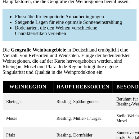
Hauptfaktoren, die die Geografie der Weinregionen beeinflussen:
Flussnähe für temperierte Anbaubedingungen
Steigende Lagen für eine optimale Sonneneinstrahlung
Bodenarten, die den Weinen verschiedene
Charakteristiken verleihen
Die
Geografie Weinbaugebiete
in Deutschland ermöglicht eine
Vielzahl von Rebsorten und Weinstilen. Einige der bedeutendsten
Weinregionen, die auf der Karte hervorgehoben werden, sind
Rheingau, Mosel und Pfalz. Jede Region bringt ihre eigene
Singularität und Qualität in die Weinproduktion ein.
WEINREGION
HAUPTREBSORTEN
BESOND
Berühmt für
Rheingau
Riesling, Spätburgunder
Riesling-We
Steile Weinb
Mosel
Riesling, Müller-Thurgau
Mosel
Sonnenverwö
Pfalz
Riesling, Dornfelder
große Vielfal