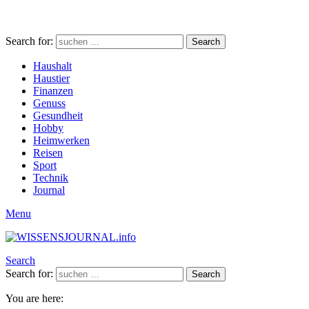
Search for:
Search
Haushalt
Haustier
Finanzen
Genuss
Gesundheit
Hobby
Heimwerken
Reisen
Sport
Technik
Journal
Menu
Search
Search for:
Search
You are here: