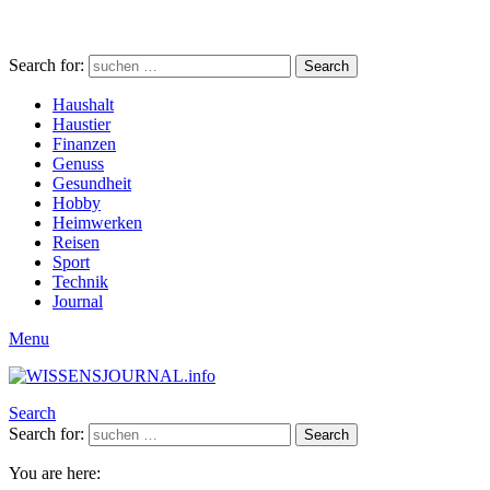
Search for:
Search
Haushalt
Haustier
Finanzen
Genuss
Gesundheit
Hobby
Heimwerken
Reisen
Sport
Technik
Journal
Menu
Search
Search for:
Search
You are here: