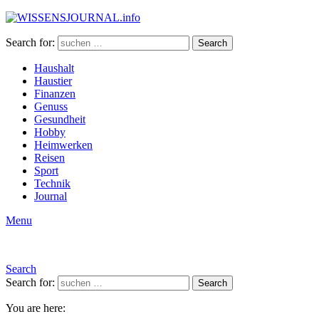
Search for:
Search
Haushalt
Haustier
Finanzen
Genuss
Gesundheit
Hobby
Heimwerken
Reisen
Sport
Technik
Journal
Menu
Search
Search for:
Search
You are here: