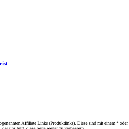
eist
sogenannten Affiliate Links (Produktlinks). Diese sind mit einem * od
er uns hilft, diese Seite weiter zu verbessern.