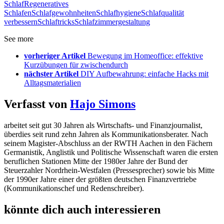
Schlaf
Regeneratives
Schlafen
Schlafgewohnheiten
Schlafhygiene
Schlafqualität
verbessern
Schlaftricks
Schlafzimmergestaltung
See more
vorheriger Artikel
Bewegung im Homeoffice: effektive
Kurzübungen für zwischendurch
nächster Artikel
DIY Aufbewahrung: einfache Hacks mit
Alltagsmaterialien
Verfasst von
Hajo Simons
arbeitet seit gut 30 Jahren als Wirtschafts- und Finanzjournalist,
überdies seit rund zehn Jahren als Kommunikationsberater. Nach
seinem Magister-Abschluss an der RWTH Aachen in den Fächern
Germanistik, Anglistik und Politische Wissenschaft waren die ersten
beruflichen Stationen Mitte der 1980er Jahre der Bund der
Steuerzahler Nordrhein-Westfalen (Pressesprecher) sowie bis Mitte
der 1990er Jahre einer der größten deutschen Finanzvertriebe
(Kommunikationschef und Redenschreiber).
könnte dich auch interessieren