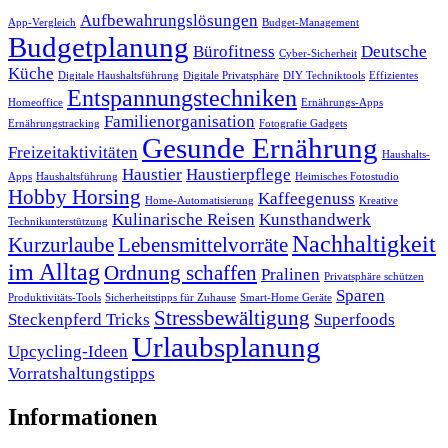
Aufbewahrungslösungen
App-Vergleich
Budget-Management
Budgetplanung
Bürofitness
Deutsche
Cyber-Sicherheit
Küche
Digitale Haushaltsführung
Digitale Privatsphäre
DIY Techniktools
Effizientes
Entspannungstechniken
Homeoffice
Ernährungs-Apps
Familienorganisation
Ernährungstracking
Fotografie Gadgets
Gesunde Ernährung
Freizeitaktivitäten
Haushalts-
Haustier
Haustierpflege
Apps
Haushaltsführung
Heimisches Fotostudio
Hobby Horsing
Kaffeegenuss
Home-Automatisierung
Kreative
Kulinarische Reisen
Kunsthandwerk
Technikunterstützung
Nachhaltigkeit
Kurzurlaube
Lebensmittelvorräte
im Alltag
Ordnung schaffen
Pralinen
Privatsphäre schützen
Sparen
Produktivitäts-Tools
Sicherheitstipps für Zuhause
Smart-Home Geräte
Stressbewältigung
Steckenpferd Tricks
Superfoods
Urlaubsplanung
Upcycling-Ideen
Vorratshaltungstipps
Informationen