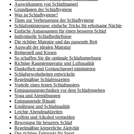
Auswirkungen von Schlafmangel
Grundlagen der Schlafhygiene
Was ist Schlafhygiene?
Tipps zur Verbesserung der Schlafhygiene
Schlafoptimierung: einfache Tricks für erholsame Nächte
Einfache Anpassungen für einen besseren Schlaf
Individuelle Schlafbedürfnisse
Die richtige Matratze und das passende Bett
Auswahl der idealen Matratze
Bettgestell und Kissen
So schaffen Sie die optimale Schlafumgebung
Richtige Raumtemperatur und Luftqualität
Dunkelheit und Geräuschpegel minimieren
Schlafgewohnheiten entwickeln
Regelmäßige Schlafenszeiten
Vorteile eines festen Schlafmusters
Entspannungstechniken vor dem Schlafengehen
Yoga und Atemübungen
Entspannende Rituale
Ernährung und Schlafqualität
Leichte Abendmahlzeiten
Koffein und Alkohol vermeiden
Bewegung für besseren Schlaf
Regelmäßige körperliche Aktivität
Der richtige Zeitpunkt für Sport