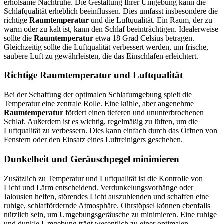
erholsame Nachtruhe. Die Gestaltung Ihrer Umgebung kann die
Schlafqualität erheblich beeinflussen. Dies umfasst insbesondere die
richtige
Raumtemperatur
und die Luftqualität. Ein Raum, der zu
warm oder zu kalt ist, kann den Schlaf beeinträchtigen. Idealerweise
sollte die
Raumtemperatur
etwa 18 Grad Celsius betragen.
Gleichzeitig sollte die Luftqualität verbessert werden, um frische,
saubere Luft zu gewährleisten, die das Einschlafen erleichtert.
Richtige Raumtemperatur und Luftqualität
Bei der Schaffung der optimalen Schlafumgebung spielt die
Temperatur eine zentrale Rolle. Eine kühle, aber angenehme
Raumtemperatur
fördert einen tieferen und ununterbrochenen
Schlaf. Außerdem ist es wichtig, regelmäßig zu lüften, um die
Luftqualität zu verbessern. Dies kann einfach durch das Öffnen von
Fenstern oder den Einsatz eines Luftreinigers geschehen.
Dunkelheit und Geräuschpegel minimieren
Zusätzlich zu Temperatur und Luftqualität ist die Kontrolle von
Licht und Lärm entscheidend. Verdunkelungsvorhänge oder
Jalousien helfen, störendes Licht auszublenden und schaffen eine
ruhige, schlaffördernde Atmosphäre. Ohrstöpsel können ebenfalls
nützlich sein, um Umgebungsgeräusche zu minimieren. Eine ruhige
und dunkle Umgebung trägt wesentlich zu einer optimalen