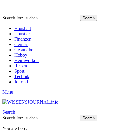
Search for:
Search
Haushalt
Haustier
Finanzen
Genuss
Gesundheit
Hobby
Heimwerken
Reisen
Sport
Technik
Journal
Menu
Search
Search for:
Search
You are here: