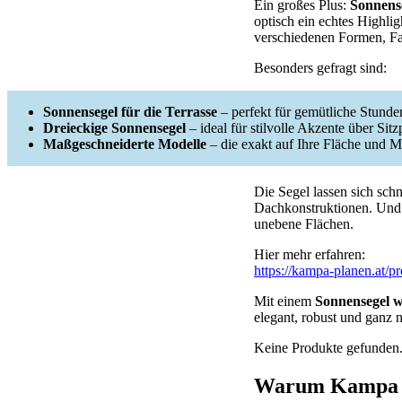
Ein großes Plus:
Sonnens
optisch ein echtes Highlig
verschiedenen Formen, Fa
Besonders gefragt sind:
Sonnensegel für die Terrasse
– perfekt für gemütliche Stund
Dreieckige Sonnensegel
– ideal für stilvolle Akzente über Sit
Maßgeschneiderte Modelle
– die exakt auf Ihre Fläche und M
Die Segel lassen sich schn
Dachkonstruktionen. Und d
unebene Flächen.
Hier mehr erfahren:
https://kampa-planen.at/p
Mit einem
Sonnensegel w
elegant, robust und ganz n
Keine Produkte gefunden
Warum Kampa Pl