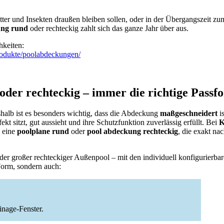
er und Insekten draußen bleiben sollen, oder in der Übergangszeit z
ung rund
oder rechteckig zahlt sich das ganze Jahr über aus.
hkeiten:
produkte/poolabdeckungen/
oder rechteckig – immer die richtige Passf
eshalb ist es besonders wichtig, dass die Abdeckung
maßgeschneidert
is
fekt sitzt, gut aussieht und ihre Schutzfunktion zuverlässig erfüllt. Bei
K
 eine
poolplane rund
oder
pool abdeckung rechteckig
, die exakt na
er großer rechteckiger Außenpool – mit den individuell konfigurierb
Form, sondern auch:
inage-Fenster.