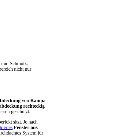
d und Schmutz,
reich nicht nur
abdeckung
von
Kampa
 abdeckung rechteckig
üssen geschützt.
erfekt sitzt. Je nach
riertes
Fenster aus
urchdachtes System für