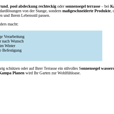
rund
,
pool abdeckung rechteckig
oder
sonnensegel terrasse
– bei
K
dardlösungen von der Stange, sondern
maßgeschneiderte Produkte
, 
en und Ihrem Lebensstil passen.
ders macht:
ge Verarbeitung
r nach Wunsch
im Winter
e Befestigung
ig schützen oder auf Ihrer Terrasse ein stilvolles S
onnensegel wasser
Kampa Planen
wird Ihr Garten zur Wohlfühloase.