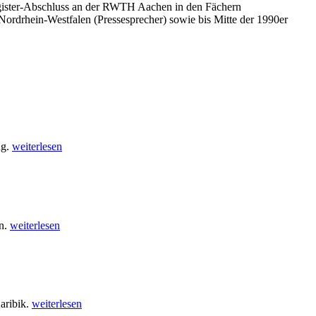
 Magister-Abschluss an der RWTH Aachen in den Fächern
 Nordrhein-Westfalen (Pressesprecher) sowie bis Mitte der 1990er
ug.
weiterlesen
en.
weiterlesen
aribik.
weiterlesen