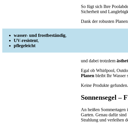
So fügt sich Ihre Poolabd
Sicherheit und Langlebigk
Dank der robusten Planen
wasser- und frostbeständig
,
UV-resistent
,
pflegeleicht
und dabei trotzdem
ästhet
Egal ob Whirlpool, Outdo
Planen
bleibt Ihr Wasser 
Keine Produkte gefunden
Sonnensegel – F
An heißen Sommertagen ist
Garten. Genau dafür sind
Strahlung und verleihen d