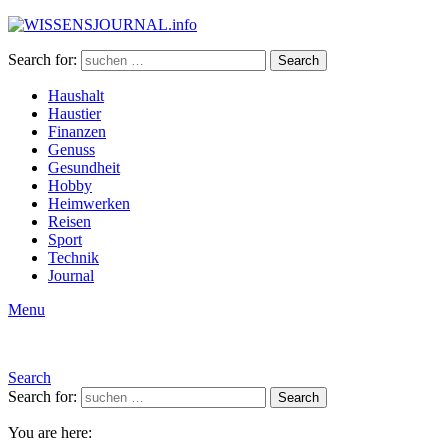
Search for:
Search
Haushalt
Haustier
Finanzen
Genuss
Gesundheit
Hobby
Heimwerken
Reisen
Sport
Technik
Journal
Menu
Search
Search for:
Search
You are here: