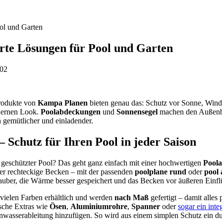
ol und Garten
erte Lösungen für Pool und Garten
:02
rodukte von
Kampa Planen
bieten genau das: Schutz vor Sonne, Win
dernen Look.
Poolabdeckungen
und
Sonnensegel
machen den Außenbe
h gemütlicher und einladender.
 Schutz für Ihren Pool in jeder Saison
d geschützter Pool? Das geht ganz einfach mit einer hochwertigen
Pool
der rechteckige Becken – mit der passenden
poolplane rund
oder
pool
sauber, die Wärme besser gespeichert und das Becken vor äußeren Einfl
vielen Farben erhältlich und werden
nach Maß
gefertigt – damit alles p
ische Extras wie
Ösen
,
Aluminiumrohre
,
Spanner
oder
sogar ein integ
nwasserableitung hinzufügen. So wird aus einem simplen Schutz ein d