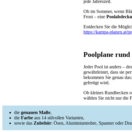
jede Jahreszeit.
Ob im Sommer, wenn Blätt
Frost – eine
Poolabdeck
Entdecken Sie die Möglic
https://kampa-planen.at/
Poolplane rund 
Jeder Pool ist anders – d
gewährleistet, dass sie per
bekommen Sie genau das:
gefertigt wird.
Ob kleines Rundbecken od
wählen Sie nicht nur die 
die
genauen Maße
,
die
Farbe
aus 14 stilvollen Varianten,
sowie das
Zubehör
: Ösen, Aluminiumrohre, Spanner oder Dra