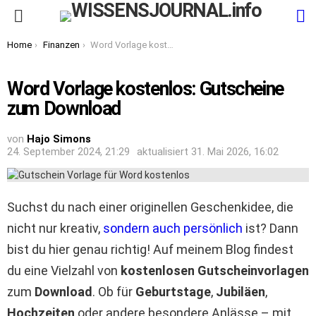
S
Menu
You are here:
Home
Finanzen
Word Vorlage kostenlos: Gutscheine zum Download
Word Vorlage kostenlos: Gutscheine
zum Download
von
Hajo Simons
24. September 2024, 21:29
aktualisiert
31. Mai 2026, 16:02
Suchst du nach einer originellen Geschenkidee, die
nicht nur kreativ,
sondern auch persönlich
ist? Dann
bist du hier genau richtig! Auf meinem Blog findest
du eine Vielzahl von
kostenlosen Gutscheinvorlagen
zum
Download
. Ob für
Geburtstage
,
Jubiläen
,
Hochzeiten
oder andere besondere Anlässe – mit