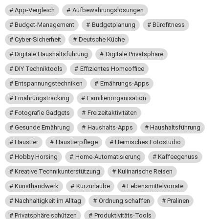
App-Vergleich
Aufbewahrungslösungen
Budget-Management
Budgetplanung
Bürofitness
Cyber-Sicherheit
Deutsche Küche
Digitale Haushaltsführung
Digitale Privatsphäre
DIY Techniktools
Effizientes Homeoffice
Entspannungstechniken
Ernährungs-Apps
Ernährungstracking
Familienorganisation
Fotografie Gadgets
Freizeitaktivitäten
Gesunde Ernährung
Haushalts-Apps
Haushaltsführung
Haustier
Haustierpflege
Heimisches Fotostudio
Hobby Horsing
Home-Automatisierung
Kaffeegenuss
Kreative Technikunterstützung
Kulinarische Reisen
Kunsthandwerk
Kurzurlaube
Lebensmittelvorräte
Nachhaltigkeit im Alltag
Ordnung schaffen
Pralinen
Privatsphäre schützen
Produktivitäts-Tools