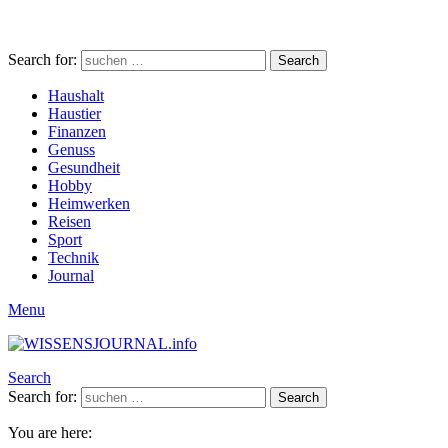
Search for:
Search
Haushalt
Haustier
Finanzen
Genuss
Gesundheit
Hobby
Heimwerken
Reisen
Sport
Technik
Journal
Menu
Search
Search for:
Search
You are here: