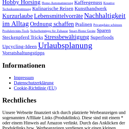
Hobby Horsing
Kaffeegenuss
Home-Automatisierung
Kreative
Kulinarische Reisen
Kunsthandwerk
Technikunterstützung
Nachhaltigkeit
Kurzurlaube
Lebensmittelvorräte
im Alltag
Ordnung schaffen
Pralinen
Privatsphäre schützen
Sparen
Produktivitäts-Tools
Sicherheitstipps für Zuhause
Smart-Home Geräte
Stressbewältigung
Steckenpferd Tricks
Superfoods
Urlaubsplanung
Upcycling-Ideen
Vorratshaltungstipps
Informationen
Impressum
Datenschutzerklärung
Cookie-Richtlinie (EU)
Rechtliches
Unsere Webseite finanziert sich durch platzierte Werbeanzeigen und
sogenannten Affiliate Links (Produktlinks). Diese sind mit einem *
oder einem Hinweis auf Amazon verlinkt. Durch das Anklicken der
Produktlinks bzw. Werbeanzeigen verdienen wir einen kleinen