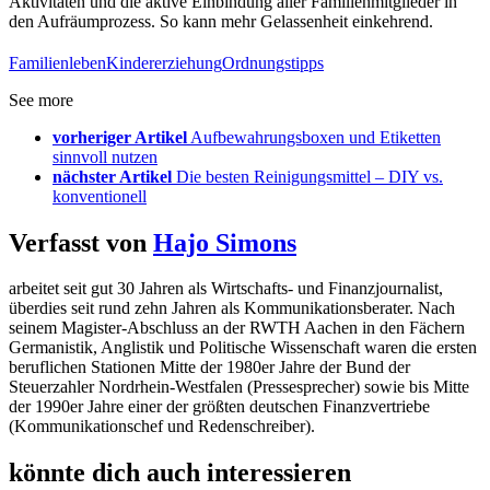
Aktivitäten und die aktive Einbindung aller Familienmitglieder in
den Aufräumprozess. So kann mehr Gelassenheit einkehrend.
Familienleben
Kindererziehung
Ordnungstipps
See more
vorheriger Artikel
Aufbewahrungsboxen und Etiketten
sinnvoll nutzen
nächster Artikel
Die besten Reinigungsmittel – DIY vs.
konventionell
Verfasst von
Hajo Simons
arbeitet seit gut 30 Jahren als Wirtschafts- und Finanzjournalist,
überdies seit rund zehn Jahren als Kommunikationsberater. Nach
seinem Magister-Abschluss an der RWTH Aachen in den Fächern
Germanistik, Anglistik und Politische Wissenschaft waren die ersten
beruflichen Stationen Mitte der 1980er Jahre der Bund der
Steuerzahler Nordrhein-Westfalen (Pressesprecher) sowie bis Mitte
der 1990er Jahre einer der größten deutschen Finanzvertriebe
(Kommunikationschef und Redenschreiber).
könnte dich auch interessieren