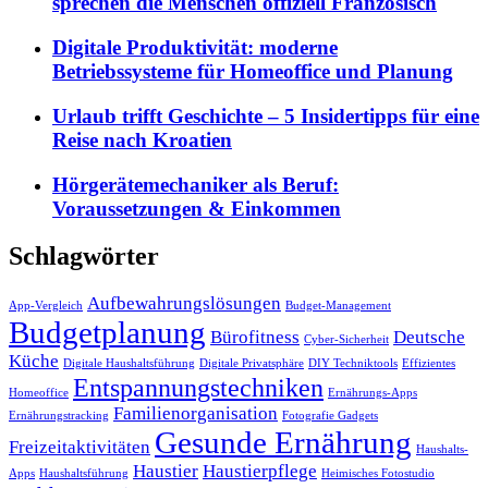
sprechen die Menschen offiziell Französisch
Digitale Produktivität: moderne
Betriebssysteme für Homeoffice und Planung
Urlaub trifft Geschichte – 5 Insidertipps für eine
Reise nach Kroatien
Hörgerätemechaniker als Beruf:
Voraussetzungen & Einkommen
Schlagwörter
Aufbewahrungslösungen
App-Vergleich
Budget-Management
Budgetplanung
Bürofitness
Deutsche
Cyber-Sicherheit
Küche
Digitale Haushaltsführung
Digitale Privatsphäre
DIY Techniktools
Effizientes
Entspannungstechniken
Homeoffice
Ernährungs-Apps
Familienorganisation
Ernährungstracking
Fotografie Gadgets
Gesunde Ernährung
Freizeitaktivitäten
Haushalts-
Haustier
Haustierpflege
Apps
Haushaltsführung
Heimisches Fotostudio