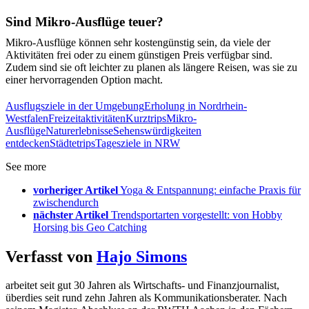
Sind Mikro-Ausflüge teuer?
Mikro-Ausflüge können sehr kostengünstig sein, da viele der
Aktivitäten frei oder zu einem günstigen Preis verfügbar sind.
Zudem sind sie oft leichter zu planen als längere Reisen, was sie zu
einer hervorragenden Option macht.
Ausflugsziele in der Umgebung
Erholung in Nordrhein-
Westfalen
Freizeitaktivitäten
Kurztrips
Mikro-
Ausflüge
Naturerlebnisse
Sehenswürdigkeiten
entdecken
Städtetrips
Tagesziele in NRW
See more
vorheriger Artikel
Yoga & Entspannung: einfache Praxis für
zwischendurch
nächster Artikel
Trendsportarten vorgestellt: von Hobby
Horsing bis Geo Catching
Verfasst von
Hajo Simons
arbeitet seit gut 30 Jahren als Wirtschafts- und Finanzjournalist,
überdies seit rund zehn Jahren als Kommunikationsberater. Nach