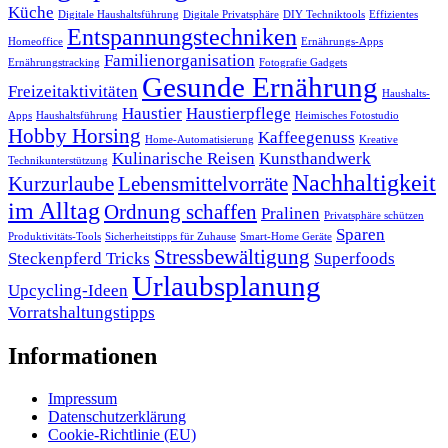
Küche
Digitale Haushaltsführung
Digitale Privatsphäre
DIY Techniktools
Effizientes
Entspannungstechniken
Homeoffice
Ernährungs-Apps
Familienorganisation
Ernährungstracking
Fotografie Gadgets
Gesunde Ernährung
Freizeitaktivitäten
Haushalts-
Haustier
Haustierpflege
Apps
Haushaltsführung
Heimisches Fotostudio
Hobby Horsing
Kaffeegenuss
Home-Automatisierung
Kreative
Kulinarische Reisen
Kunsthandwerk
Technikunterstützung
Nachhaltigkeit
Kurzurlaube
Lebensmittelvorräte
im Alltag
Ordnung schaffen
Pralinen
Privatsphäre schützen
Sparen
Produktivitäts-Tools
Sicherheitstipps für Zuhause
Smart-Home Geräte
Stressbewältigung
Steckenpferd Tricks
Superfoods
Urlaubsplanung
Upcycling-Ideen
Vorratshaltungstipps
Informationen
Impressum
Datenschutzerklärung
Cookie-Richtlinie (EU)