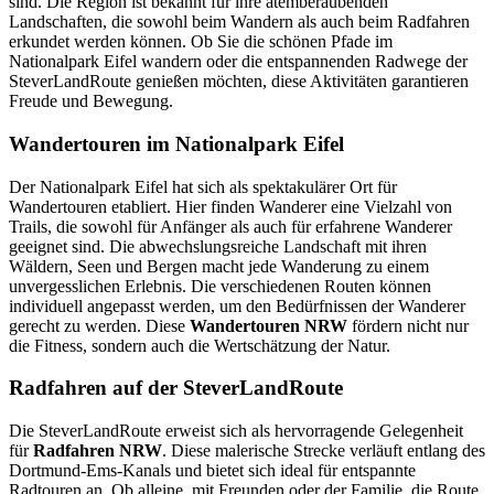
sind. Die Region ist bekannt für ihre atemberaubenden
Landschaften, die sowohl beim Wandern als auch beim Radfahren
erkundet werden können. Ob Sie die schönen Pfade im
Nationalpark Eifel wandern oder die entspannenden Radwege der
SteverLandRoute genießen möchten, diese Aktivitäten garantieren
Freude und Bewegung.
Wandertouren im Nationalpark Eifel
Der Nationalpark Eifel hat sich als spektakulärer Ort für
Wandertouren etabliert. Hier finden Wanderer eine Vielzahl von
Trails, die sowohl für Anfänger als auch für erfahrene Wanderer
geeignet sind. Die abwechslungsreiche Landschaft mit ihren
Wäldern, Seen und Bergen macht jede Wanderung zu einem
unvergesslichen Erlebnis. Die verschiedenen Routen können
individuell angepasst werden, um den Bedürfnissen der Wanderer
gerecht zu werden. Diese
Wandertouren NRW
fördern nicht nur
die Fitness, sondern auch die Wertschätzung der Natur.
Radfahren auf der SteverLandRoute
Die SteverLandRoute erweist sich als hervorragende Gelegenheit
für
Radfahren NRW
. Diese malerische Strecke verläuft entlang des
Dortmund-Ems-Kanals und bietet sich ideal für entspannte
Radtouren an. Ob alleine, mit Freunden oder der Familie, die Route