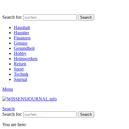
Search for:
Search
Haushalt
Haustier
Finanzen
Genuss
Gesundheit
Hobby
Heimwerken
Reisen
Sport
Technik
Journal
Menu
Search
Search for:
Search
You are here: