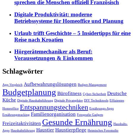
sprechen die Menschen offiziell Französisch
Digitale Produktivität: moderne
Betriebssysteme für Homeoffice und Planung
Urlaub trifft Geschichte – 5 Insidertipps für eine
Reise nach Kroatien
Hörgerätemechaniker als Beruf:
Voraussetzungen & Einkommen
Schlagwörter
Aufbewahrungslösungen
App-Vergleich
Budget-Management
Budgetplanung
Bürofitness
Deutsche
Cyber-Sicherheit
Küche
Digitale Haushaltsführung
Digitale Privatsphäre
DIY Techniktools
Effizientes
Entspannungstechniken
Homeoffice
Ernährungs-Apps
Familienorganisation
Ernährungstracking
Fotografie Gadgets
Gesunde Ernährung
Freizeitaktivitäten
Haushalts-
Haustier
Haustierpflege
Apps
Haushaltsführung
Heimisches Fotostudio