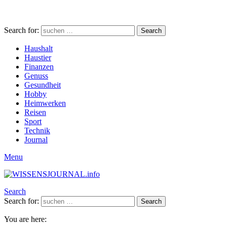
Search for:
Search
Haushalt
Haustier
Finanzen
Genuss
Gesundheit
Hobby
Heimwerken
Reisen
Sport
Technik
Journal
Menu
Search
Search for:
Search
You are here: