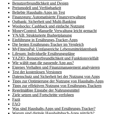
Benutzerfreundlichkeit und Design
Preismodell und Verfügbarkeit
Beliebte Haushalts-Apps im Test
Finanzguru: Automatisierte Finanzverwaltung
Outbank: Sicherheit und Multi-Banking
Woolsocks: Cashback und einfache Nutzung
MoneyControl: Manuelle Verwaltung leicht gemacht
YNAB: Strukturierte Budgetplanung
Einführung in Ernährungs-Tracker-Apps
Die besten Ernährungs-Tracker im Vergleich
MyFitnessPal: Umfangreiche Lebensmitteldatenbank
Lifesum: Individuelle Ernährungspläne
YAZIO: Benutzerfreundlichkeit und Funktionsvielfalt
Wie wählt man die passende App aus?
Eigenes Verhalten und Finanzmanagement analysieren
Test der kostenlosen Versionen
Datenschutz und Sicherheit bei der Nutzung von Apps
Tipps zur Optimierung der Nutzung von Haushalts-Apps
Tipps zur effektiven Nutzung von Ernährungs-Trackern
Regelmäßige Eingabe der Nahrungsmittel
Ziele setzen und Fortschritte verfolgen
Fazit
FAQ
Was sind Haushalts-Apps und Ernährungs-Tracker?
Warum sind digitale Haushaltsbuch-Apps nützlich?