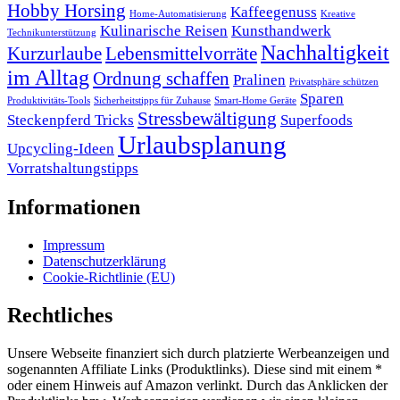
Hobby Horsing
Kaffeegenuss
Home-Automatisierung
Kreative
Kulinarische Reisen
Kunsthandwerk
Technikunterstützung
Nachhaltigkeit
Kurzurlaube
Lebensmittelvorräte
im Alltag
Ordnung schaffen
Pralinen
Privatsphäre schützen
Sparen
Produktivitäts-Tools
Sicherheitstipps für Zuhause
Smart-Home Geräte
Stressbewältigung
Steckenpferd Tricks
Superfoods
Urlaubsplanung
Upcycling-Ideen
Vorratshaltungstipps
Informationen
Impressum
Datenschutzerklärung
Cookie-Richtlinie (EU)
Rechtliches
Unsere Webseite finanziert sich durch platzierte Werbeanzeigen und
sogenannten Affiliate Links (Produktlinks). Diese sind mit einem *
oder einem Hinweis auf Amazon verlinkt. Durch das Anklicken der