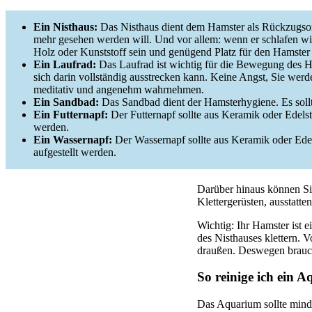
Ein Nisthaus:
Das Nisthaus dient dem Hamster als Rückzugsort,
mehr gesehen werden will. Und vor allem: wenn er schlafen will
Holz oder Kunststoff sein und genügend Platz für den Hamster 
Ein Laufrad:
Das Laufrad ist wichtig für die Bewegung des Ha
sich darin vollständig ausstrecken kann. Keine Angst, Sie wer
meditativ und angenehm wahrnehmen.
Ein Sandbad:
Das Sandbad dient der Hamsterhygiene. Es sollte
Ein Futternapf:
Der Futternapf sollte aus Keramik oder Edelst
werden.
Ein Wassernapf:
Der Wassernapf sollte aus Keramik oder Edel
aufgestellt werden.
Darüber hinaus können Si
Klettergerüsten, ausstatten
Wichtig: Ihr Hamster ist 
des Nisthauses klettern. 
draußen. Deswegen brauc
So reinige ich ein 
Das Aquarium sollte minde