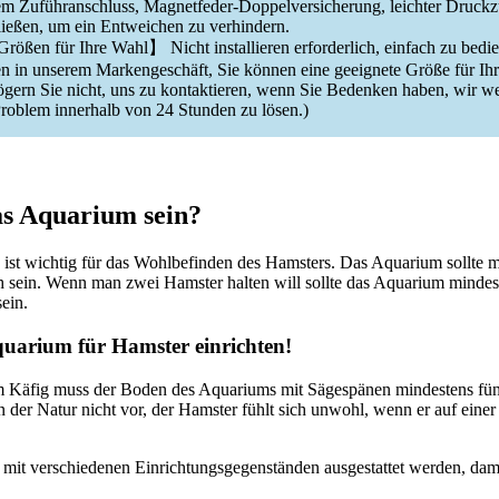
hem Zuführanschluss, Magnetfeder-Doppelversicherung, leichter Druck
ießen, um ein Entweichen zu verhindern.
ößen für Ihre Wahl】 Nicht installieren erforderlich, einfach zu bedi
n in unserem Markengeschäft, Sie können eine geeignete Größe für Ihr
ögern Sie nicht, uns zu kontaktieren, wenn Sie Bedenken haben, wir w
Problem innerhalb von 24 Stunden zu lösen.)
as Aquarium sein?
ist wichtig für das Wohlbefinden des Hamsters. Das Aquarium sollte m
h sein. Wenn man zwei Hamster halten will sollte das Aquarium mindes
ein.
uarium für Hamster einrichten!
im Käfig muss der Boden des Aquariums mit Sägespänen mindestens fün
n der Natur nicht vor, der Hamster fühlt sich unwohl, wenn er auf einer
mit verschiedenen Einrichtungsgegenständen ausgestattet werden, dam