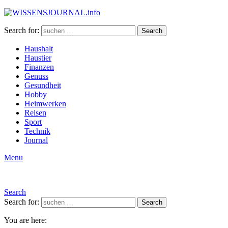
Search for:
Search
Haushalt
Haustier
Finanzen
Genuss
Gesundheit
Hobby
Heimwerken
Reisen
Sport
Technik
Journal
Menu
Search
Search for:
Search
You are here: