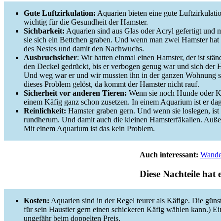
Gute Luftzirkulation:
Aquarien bieten eine gute Luftzirkulatio
wichtig für die Gesundheit der Hamster.
Sichbarkeit:
Aquarien sind aus Glas oder Acryl gefertigt und 
sie sich ein Bettchen graben. Und wenn man zwei Hamster hat 
des Nestes und damit den Nachwuchs.
Ausbruchsicher
: Wir hatten einmal einen Hamster, der ist stän
den Deckel gedrückt, bis er verbogen genug war und sich der 
Und weg war er und wir mussten ihn in der ganzen Wohnung s
dieses Problem gelöst, da kommt der Hamster nicht rauf.
Sicherheit vor anderen Tieren:
Wenn sie noch Hunde oder Ka
einem Käfig ganz schon zusetzen. In einem Aquarium ist er dag
Reinlichkeit:
Hamster graben gern. Und wenn sie loslegen, ist
rundherum. Und damit auch die kleinen Hamsterfäkalien. Außer
Mit einem Aquarium ist das kein Problem.
Auch interessant:
Wander
Diese Nachteile hat
Kosten:
Aquarien sind in der Regel teurer als Käfige. Die güns
für sein Haustier gern einen schickeren Käfig wählen kann.) E
ungefähr beim doppelten Preis.