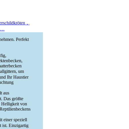
serschildkröten，
bs…
nehmen. Perfekt
fig,
ektenbecken,
natterbecken
llgittern, um
und Ihr Haustier
uchtung
t aus
t. Das größte
r Helligkeit von
 Reptilienbeckens
einer speziell
ist. Einzigartig