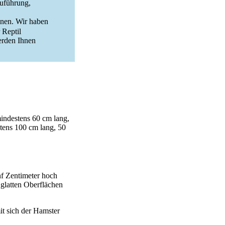
zuführung,
enen. Wir haben
 Reptil
erden Ihnen
indestens 60 cm lang,
tens 100 cm lang, 50
f Zentimeter hoch
 glatten Oberflächen
it sich der Hamster