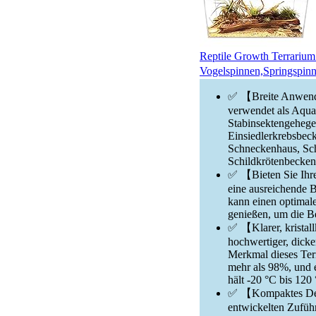
Reptile Growth Terrarium
Vogelspinnen,Springspin
✅ 【Breite Anwendun
verwendet als Aqu
Stabinsektengehege
Einsiedlerkrebsbec
Schneckenhaus, Sch
Schildkrötenbecken
✅ 【Bieten Sie Ihre
eine ausreichende B
kann einen optimal
genießen, um die Be
✅ 【Klarer, kristall
hochwertiger, dicke
Merkmal dieses Terra
mehr als 98%, und 
hält -20 °C bis 120
✅ 【Kompaktes Desig
entwickelten Zuführö