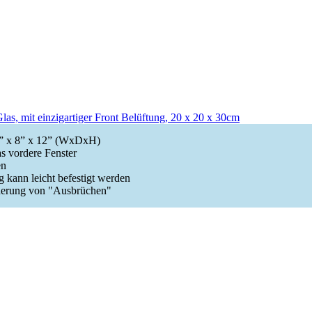
las, mit einzigartiger Front Belüftung, 20 x 20 x 30cm
8” x 8” x 12” (WxDxH)
as vordere Fenster
en
 kann leicht befestigt werden
nderung von "Ausbrüchen"