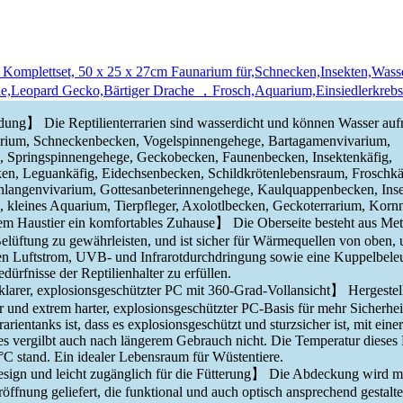
 Komplettset, 50 x 25 x 27cm Faunarium für,Schnecken,Insekten,Was
ne,Leopard Gecko,Bärtiger Drache ，Frosch,Aquarium,Einsiedlerkre
g】 Die Reptilienterrarien sind wasserdicht und können Wasser auf
arium, Schneckenbecken, Vogelspinnengehege, Bartagamenvivarium,
, Springspinnengehege, Geckobecken, Faunenbecken, Insektenkäfig,
ken, Leguankäfig, Eidechsenbecken, Schildkrötenlebensraum, Froschkä
langenvivarium, Gottesanbeterinnengehege, Kaulquappenbecken, Ins
, kleines Aquarium, Tierpfleger, Axolotlbecken, Geckoterrarium, Korn
m Haustier ein komfortables Zuhause】 Die Oberseite besteht aus Meta
elüftung zu gewährleisten, und ist sicher für Wärmequellen von oben, 
en Luftstrom, UVB- und Infrarotdurchdringung sowie eine Kuppelbele
dürfnisse der Reptilienhalter zu erfüllen.
klarer, explosionsgeschützter PC mit 360-Grad-Vollansicht】 Hergestell
r und extrem harter, explosionsgeschützter PC-Basis für mehr Sicherhei
rientanks ist, dass es explosionsgeschützt und sturzsicher ist, mit eine
es vergilbt auch nach längerem Gebrauch nicht. Die Temperatur dieses
 °C stand. Ein idealer Lebensraum für Wüstentiere.
n und leicht zugänglich für die Fütterung】 Die Abdeckung wird mit 
ffnung geliefert, die funktional und auch optisch ansprechend gestaltet 