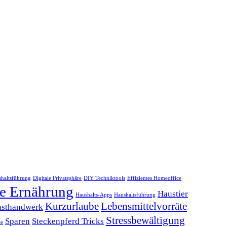
shaltsführung
Digitale Privatsphäre
DIY Techniktools
Effizientes Homeoffice
e Ernährung
Haustier
Haushalts-Apps
Haushaltsführung
Kurzurlaube
Lebensmittelvorräte
sthandwerk
Stressbewältigung
Sparen
Steckenpferd Tricks
te