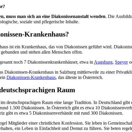
se?
n, muss man sich an eine Diakonissenanstalt wenden
. Die Ausbild
ologische, soziale und pflegerische Inhalte.
akonissen-Krankenhaus?
aus ist ein Krankenhaus, das von Diakonissen geführt wird. Diakonis
l gebunden und stehen allen Menschen offen.
nsgesamt noch 7 Diakonissenkrankenhäuser, etwa in
Augsburg
,
Speyer
o
as Diakonissen-Krankenhaus in Salzburg mittlerweile zu einer Privatkl
 ein
Diakonissen-Krankenhaus
, das älteste in Österreich.
 deutschsprachigen Raum
 im deutschsprachigen Raum eine lange Tradition. In Deutschland gibt 
rund 1.500 Diakonissen. In Österreich gibt es etwa 10 Diakonissenver
eiz gibt es etwa 5 Diakonissenverbände mit rund 300 Diakonissen.
egel Mitglieder einer christlichen Konfession. Sie leben in Gemeinschaf
halten, ein Leben in Einfachheit und Demut zu führen. Sie beten reg