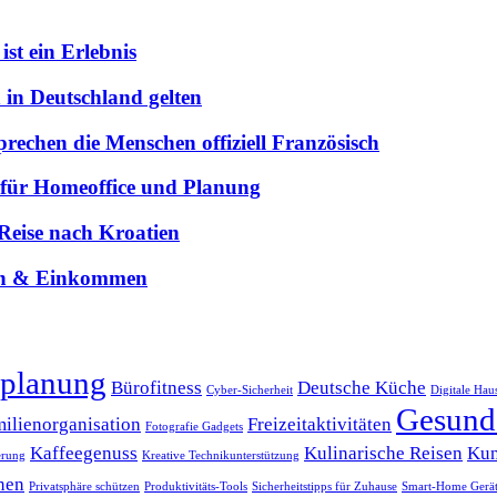
st ein Erlebnis
 in Deutschland gelten
prechen die Menschen offiziell Französisch
e für Homeoffice und Planung
e Reise nach Kroatien
gen & Einkommen
planung
Bürofitness
Deutsche Küche
Cyber-Sicherheit
Digitale Hau
Gesund
ilienorganisation
Freizeitaktivitäten
Fotografie Gadgets
Kaffeegenuss
Kulinarische Reisen
Kun
erung
Kreative Technikunterstützung
nen
Privatsphäre schützen
Produktivitäts-Tools
Sicherheitstipps für Zuhause
Smart-Home Gerä