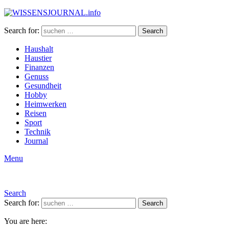
Search for:
Search
Haushalt
Haustier
Finanzen
Genuss
Gesundheit
Hobby
Heimwerken
Reisen
Sport
Technik
Journal
Menu
Search
Search for:
Search
You are here: