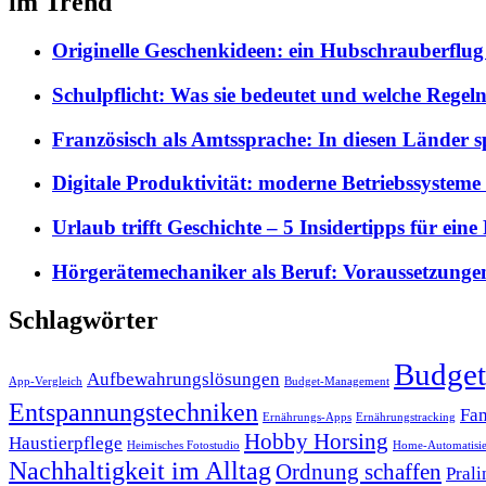
im Trend
Originelle Geschenkideen: ein Hubschrauberflug i
Schulpflicht: Was sie bedeutet und welche Regeln
Französisch als Amtssprache: In diesen Länder s
Digitale Produktivität: moderne Betriebssystem
Urlaub trifft Geschichte – 5 Insidertipps für ein
Hörgerätemechaniker als Beruf: Voraussetzun
Schlagwörter
Budget
Aufbewahrungslösungen
App-Vergleich
Budget-Management
Entspannungstechniken
Fam
Ernährungs-Apps
Ernährungstracking
Hobby Horsing
Haustierpflege
Heimisches Fotostudio
Home-Automatisi
Nachhaltigkeit im Alltag
Ordnung schaffen
Prali