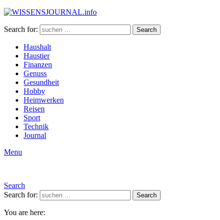
Search for:
Search
Haushalt
Haustier
Finanzen
Genuss
Gesundheit
Hobby
Heimwerken
Reisen
Sport
Technik
Journal
Menu
Search
Search for:
Search
You are here: