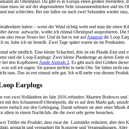
bekannt als Ohrstöpsel. Da gibt es in Europa einen großen Herstellen, 
 man muss sie auf der abgerundeten Seite zusammendrücken und ins Oh
und mal schlechter. Bei mir fallen sie nach zwei Sekunden wieder raus, 
Straßenlärm haben – wenn der Wind richtig weht und man die einen Kil
öfter davon aufwache, wollte ich einmal Ohrstöpsel ausprobieren. Di
sste also etwas Neues her. Und da hat es mir auf
Amazon
die Loop Earp
ch ist, habe ich sie bestellt. Zwei Tage später waren sie im Postkasten.
nmal sehr niedlich. Eine kleine Schachtel, drin ist ein Plastik-Etui und 
etui sind die Loop-Earplugs: Zwei kleine Plastikringe an deren Ende 
wie bei den Kopfhörern
Apple Airpods 2
. Es gibt auch drei Größen dieser
, was soll ich sagen: Sie passen perfekt in mein Ohr. Sie fallen nicht r
nicht raus. Das ist erst einmal sehr gut. Ich will mehr von diesem Produk
 Loop Earplugs
 von zwei Holländern im Jahr 2016 erfunden: Maarten Bodewes und D
en mit den Schaumstoff-Ohrstöpseln, die es auf dem Markt gab, unzufr
eren einfach nur den Gehörgang. Damit nehmen sie aber einer Musik de
 allem in einem Nachtclub, die die zwei sehr gerne besuchen.
zwei Tüftler ein Produkt, dass zwar die Lautstärke reduziert, aber den 
rodukt, gemacht und vermarktet für Konzerte und Veranstaltungen. Aber