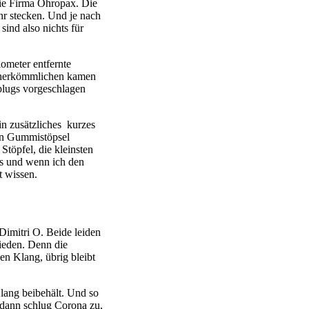
die Firma Ohropax. Die
r stecken. Und je nach
sind also nichts für
ometer entfernte
e herkömmlichen kamen
lugs vorgeschlagen
ein zusätzliches kurzes
ein Gummistöpsel
 Stöpfel, die kleinsten
aus und wenn ich den
t wissen.
imitri O. Beide leiden
ieden. Denn die
n Klang, übrig bleibt
Klang beibehält. Und so
 dann schlug Corona zu,