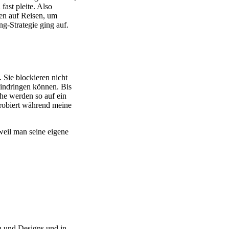
ast pleite. Also
en auf Reisen, um
g-Strategie ging auf.
 Sie blockieren nicht
eindringen können. Bis
he werden so auf ein
robiert während meine
eil man seine eigene
n und Designs und in