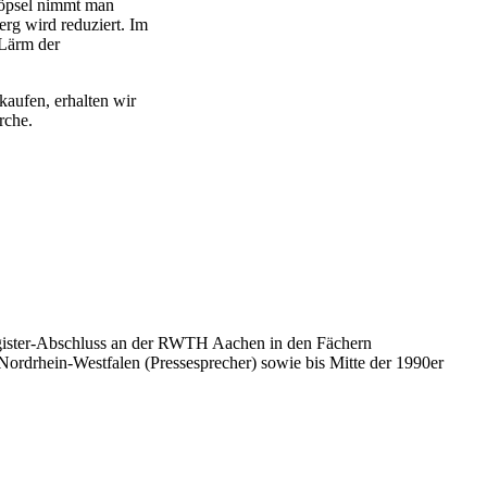
stöpsel nimmt man
rg wird reduziert. Im
 Lärm der
aufen, erhalten wir
rche.
 Magister-Abschluss an der RWTH Aachen in den Fächern
 Nordrhein-Westfalen (Pressesprecher) sowie bis Mitte der 1990er