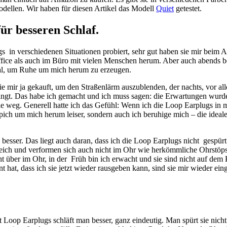
dellen. Wir haben für diesen Artikel das Modell
Quiet
getestet.
ür besseren Schlaf.
s in verschiedenen Situationen probiert, sehr gut haben sie mir beim A
ce als auch im Büro mit vielen Menschen herum. Aber auch abends b
eal, um Ruhe um mich herum zu erzeugen.
sie mir ja gekauft, um den Straßenlärm auszublenden, der nachts, vor 
ingt. Das habe ich gemacht und ich muss sagen: die Erwartungen wurden
e weg. Generell hatte ich das Gefühl: Wenn ich die Loop Earplugs in 
pich um mich herum leiser, sondern auch ich beruhige mich – die idea
besser. Das liegt auch daran, dass ich die Loop Earplugs nicht gespürt
weich und verformen sich auch nicht im Ohr wie herkömmliche Ohrstöps
ht über im Ohr, in der Früh bin ich erwacht und sie sind nicht auf dem
t hat, dass ich sie jetzt wieder rausgeben kann, sind sie mir wieder eing
t Loop Earplugs schläft man besser, ganz eindeutig. Man spürt sie nicht