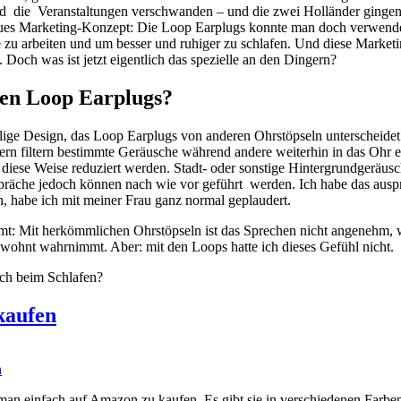
die Veranstaltungen verschwanden – und die zwei Holländer gingen f
neues Marketing-Konzept: Die Loop Earplugs konnte man doch verwend
zu arbeiten und um besser und ruhiger zu schlafen. Und diese Marketin
 Doch was ist jetzt eigentlich das spezielle an den Dingern?
ren Loop Earplugs?
alige Design, das Loop Earplugs von anderen Ohrstöpseln unterscheidet.
ern filtern bestimmte Geräusche während andere weiterhin in das Ohr 
diese Weise reduziert werden. Stadt- oder sonstige Hintergrundgeräusc
räche jedoch können nach wie vor geführt werden. Ich habe das ausp
, habe ich mit meiner Frau ganz normal geplaudert.
: Mit herkömmlichen Ohrstöpseln ist das Sprechen nicht angenehm, w
wohnt wahrnimmt. Aber: mit den Loops hatte ich dieses Gefühl nicht.
uch beim Schlafen?
kaufen
n einfach auf Amazon zu kaufen. Es gibt sie in verschiedenen Farbe