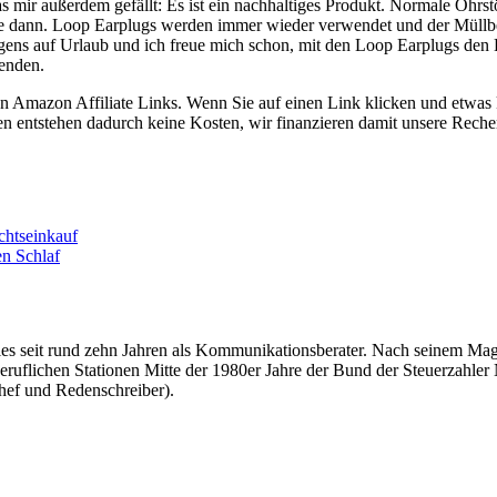
s mir außerdem gefällt: Es ist ein nachhaltiges Produkt. Normale Ohr
sie dann. Loop Earplugs werden immer wieder verwendet und der Müllbe
gens auf Urlaub und ich freue mich schon, mit den Loop Earplugs den
enden.
 Amazon Affiliate Links. Wenn Sie auf einen Link klicken und etwas k
nen entstehen dadurch keine Kosten, wir finanzieren damit unsere Reche
.
chtseinkauf
en Schlaf
überdies seit rund zehn Jahren als Kommunikationsberater. Nach seinem
beruflichen Stationen Mitte der 1980er Jahre der Bund der Steuerzahler
hef und Redenschreiber).