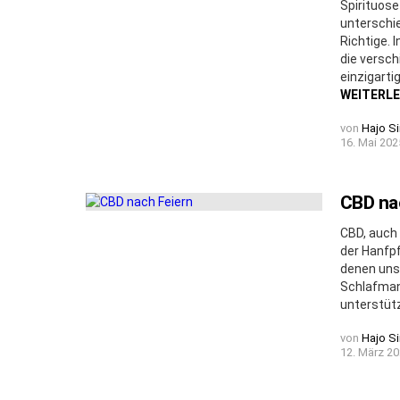
Spirituose
unterschi
Richtige. 
die versch
einzigarti
WEITERL
von
Hajo S
16. Mai 202
CBD na
CBD, auch 
der Hanfpf
denen uns
Schlafman
unterstütz
von
Hajo S
12. März 20