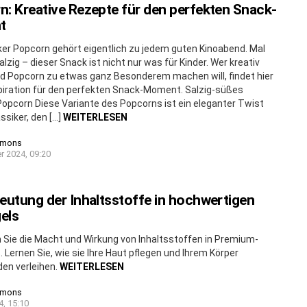
: Kreative Rezepte für den perfekten Snack-
t
ker Popcorn gehört eigentlich zu jedem guten Kinoabend. Mal
alzig – dieser Snack ist nicht nur was für Kinder. Wer kreativ
d Popcorn zu etwas ganz Besonderem machen will, findet hier
piration für den perfekten Snack-Moment. Salzig-süßes
opcorn Diese Variante des Popcorns ist ein eleganter Twist
assiker, den […]
WEITERLESEN
imons
r 2024, 09:20
eutung der Inhaltsstoffe in hochwertigen
els
 Sie die Macht und Wirkung von Inhaltsstoffen in Premium-
 Lernen Sie, wie sie Ihre Haut pflegen und Ihrem Körper
en verleihen.
WEITERLESEN
imons
4, 15:10