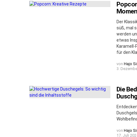
Popcorn
Momen
Der Klassi
süß, mal s
werden un
etwas Ins
Karamell-P
für den Kl
von
Hajo S
3. Dezembe
Die Bed
Duschg
Entdecken
Duschgels.
Wohlbefind
von
Hajo S
17. Juli 202