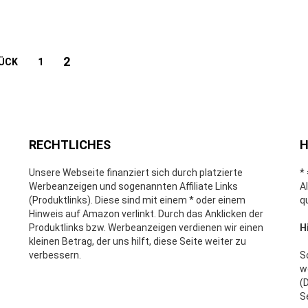
2
ÜCK
1
RECHTLICHES
H
Unsere Webseite finanziert sich durch platzierte
*
Werbeanzeigen und sogenannten Affiliate Links
A
(Produktlinks). Diese sind mit einem * oder einem
q
Hinweis auf Amazon verlinkt. Durch das Anklicken der
Produktlinks bzw. Werbeanzeigen verdienen wir einen
H
kleinen Betrag, der uns hilft, diese Seite weiter zu
verbessern.
S
w
(
S