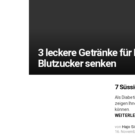
3 leckere Getränke für 
Blutzucker senken
7 Süssi
Als Diabet
zeigen Ih
können.
WEITERL
von
Hajo S
16. Novemb