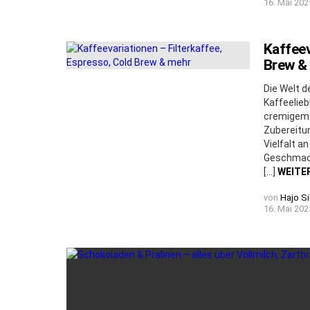
16. Mai 202
Kaffeev
Brew &
Die Welt d
Kaffeelieb
cremigem 
Zubereitu
Vielfalt a
Geschmack
[…]
WEITE
von
Hajo S
16. Mai 202