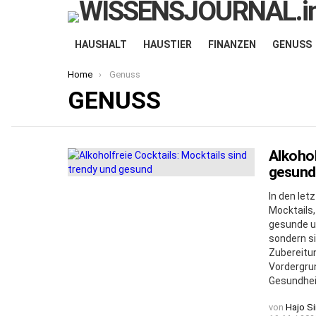
HAUSHALT
HAUSTIER
FINANZEN
GENUSS
You are here:
Home
Genuss
GENUSS
Alkohol
MORE
STORIES
gesund
In den let
Mocktails,
gesunde u
sondern s
Zubereitu
Vordergrun
Gesundhei
von
Hajo S