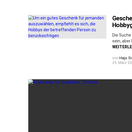
Geschen
Hobbyg
Die Suche
sein, aber
WEITERL
von
Hajo S
25. März 20