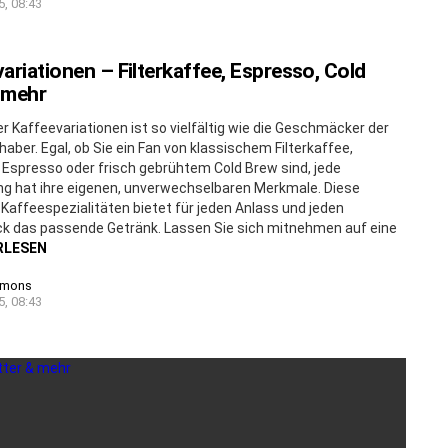
5, 08:43
ariationen – Filterkaffee, Espresso, Cold
 mehr
er Kaffeevariationen ist so vielfältig wie die Geschmäcker der
haber. Egal, ob Sie ein Fan von klassischem Filterkaffee,
Espresso oder frisch gebrühtem Cold Brew sind, jede
ng hat ihre eigenen, unverwechselbaren Merkmale. Diese
n Kaffeespezialitäten bietet für jeden Anlass und jeden
 das passende Getränk. Lassen Sie sich mitnehmen auf eine
RLESEN
imons
5, 08:43