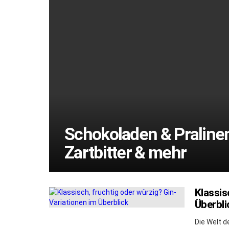
Schokoladen & Pralinen 
Zartbitter & mehr
Klassis
Überbli
Die Welt de