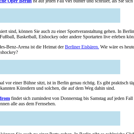
che Oper Berlin
ist auf jeden Fall viel bunter und schriller, als Sie sic
iert sind, können Sie auch zu einer Sportveranstaltung gehen. In Berlin
 Fußball, Basketball, Eishockey oder andere Sportarten live erleben kö
es-Benz-Arena ist die Heimat der
Berliner Eisbären.
Wie wäre es heut
ishockey?
 vor einer Bühne sitzt, ist in Berlin genau richtig. Es gibt praktisch t
annten Künstlern und solchen, die auf dem Weg dahin sind.
drom
findet sich zumindest von Donnerstag bis Samstag auf jeden Fal
nnen alle aus dem Fernsehen.