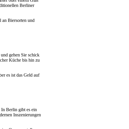
 Bier oder einem Glas
itionellen Berliner
l an Biersorten und
 und gehen Sie schick
cher Küche bis hin zu
r es ist das Geld auf
In Berlin gibt es ein
odernen Inszenierungen