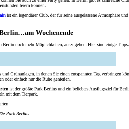
können Sie auch zu einer Party gehen. In Berlin gibt es zahlreiche Clu
genstunden feiern können.
ain
ist ein legendärer Club, der für seine ausgelassene Atmosphäre und 
n Berlin…am Wochenende
 Berlin noch mehr Möglichkeiten, auszugehen. Hier sind einige Tipps:
ks und Grünanlagen, in denen Sie einen entspannten Tag verbringen kö
en oder einfach nur die Ruhe genießen.
rten
ist der größte Park Berlins und ein beliebtes Ausflugsziel für Berl
ln mit dem Tierpark.
ßte Park Berlins