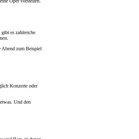
h eine Oper vorstellen.
 gibt es zahlreiche
nnen.
e Abend zum Beispiel
äglich Konzerte oder
l etwas. Und den