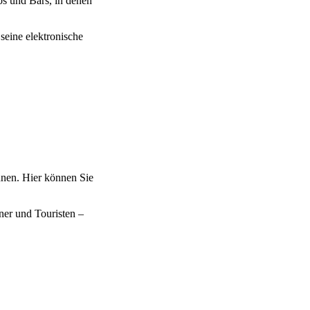
bs und Bars, in denen
seine elektronische
nnen. Hier können Sie
iner und Touristen –