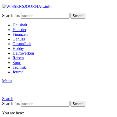
Search for:
Search
Haushalt
Haustier
Finanzen
Genuss
Gesundheit
Hobby
Heimwerken
Reisen
Sport
Technik
Journal
Menu
Search
Search for:
Search
You are here: