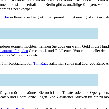
n fester Bestandteil des Nachtlebens. Hier können Sie bei einem kühlen
nen und sich unterhalten. In Berlin gibt es unzählige Kneipen, von trad
odernen Szenekneipen.
m Bar
in Prenzlauer Berg sitzt man gemütlich mit einer großen Auswah
nderes gönnen möchten, nehmen Sie doch ein wenig Geld in die Hand
staurants für jeden
Geschmack und Geldbeutel. Von traditioneller deuts
s aller Welt ist alles dabei.
nü im Restaurant von
Tim Raue
zahlt man schon mal über 200 Euro. Abe
tätigen möchten, können Sie auch in ein Theater oder eine Oper gehen. 
heater- und Opernvorstellungen. Von klassischen Stücken bis hin zu m