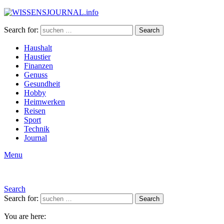
Search for:
Search
Haushalt
Haustier
Finanzen
Genuss
Gesundheit
Hobby
Heimwerken
Reisen
Sport
Technik
Journal
Menu
Search
Search for:
Search
You are here: