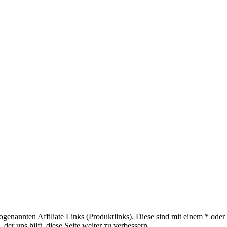
sogenannten Affiliate Links (Produktlinks). Diese sind mit einem * od
er uns hilft, diese Seite weiter zu verbessern.