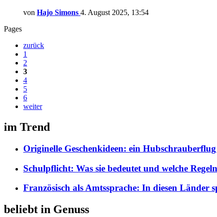
von
Hajo Simons
4. August 2025, 13:54
Pages
zurück
1
2
3
4
5
6
weiter
im Trend
Originelle Geschenkideen: ein Hubschrauberflug i
Schulpflicht: Was sie bedeutet und welche Regeln
Französisch als Amtssprache: In diesen Länder s
beliebt in Genuss