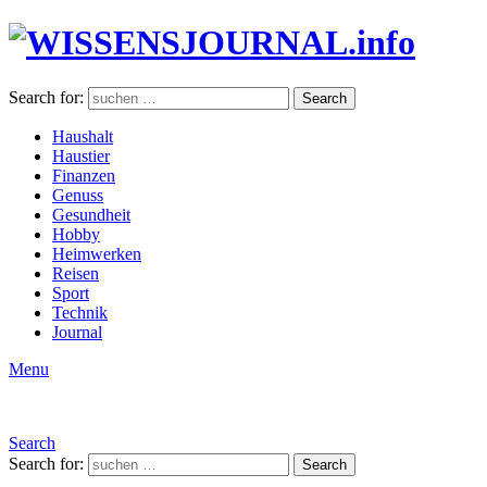
Search for:
Search
Haushalt
Haustier
Finanzen
Genuss
Gesundheit
Hobby
Heimwerken
Reisen
Sport
Technik
Journal
Menu
Search
Search for:
Search