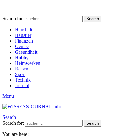
Search for:
Search
Haushalt
Haustier
Finanzen
Genuss
Gesundheit
Hobby
Heimwerken
Reisen
Sport
Technik
Journal
Menu
Search
Search for:
Search
You are here: