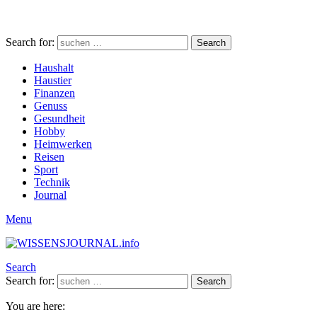
Search for:
Search
Haushalt
Haustier
Finanzen
Genuss
Gesundheit
Hobby
Heimwerken
Reisen
Sport
Technik
Journal
Menu
Search
Search for:
Search
You are here: