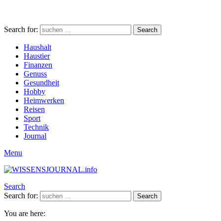
Search for:
Search
Haushalt
Haustier
Finanzen
Genuss
Gesundheit
Hobby
Heimwerken
Reisen
Sport
Technik
Journal
Menu
Search
Search for:
Search
You are here: