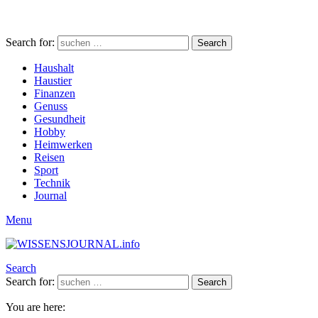
Search for:
Search
Haushalt
Haustier
Finanzen
Genuss
Gesundheit
Hobby
Heimwerken
Reisen
Sport
Technik
Journal
Menu
Search
Search for:
Search
You are here: