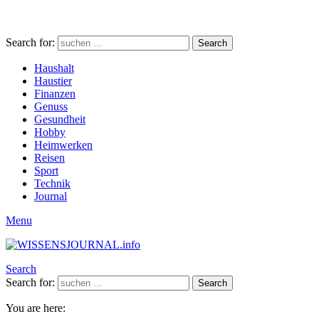
Search for:
Search
Haushalt
Haustier
Finanzen
Genuss
Gesundheit
Hobby
Heimwerken
Reisen
Sport
Technik
Journal
Menu
Search
Search for:
Search
You are here: