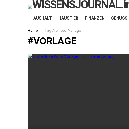
HAUSHALT
HAUSTIER
FINANZEN
GENUSS
You are here:
Home
Tag Archives: Vorlage
VORLAGE
LATEST
STORIES