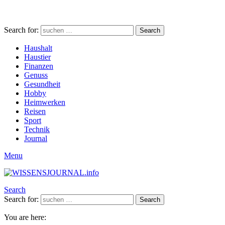
Search for:
Search
Haushalt
Haustier
Finanzen
Genuss
Gesundheit
Hobby
Heimwerken
Reisen
Sport
Technik
Journal
Menu
Search
Search for:
Search
You are here: