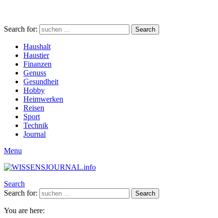
Search for:
Search
Haushalt
Haustier
Finanzen
Genuss
Gesundheit
Hobby
Heimwerken
Reisen
Sport
Technik
Journal
Menu
Search
Search for:
Search
You are here: